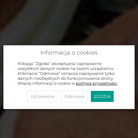
Informacja o cookies
Klikając “Zgoda” akceptujesz zapisywanie
wszystkich danych cookie na twoim urządzeniu.
Kliknięcie “Odmowa” oznacza zapisywanie tylko
danych niezbędnych do funkcjonowania strony.
Więcej informacji o cookie w
polityce prywatności
.
Ustawienia
Odmowa
ZGODA