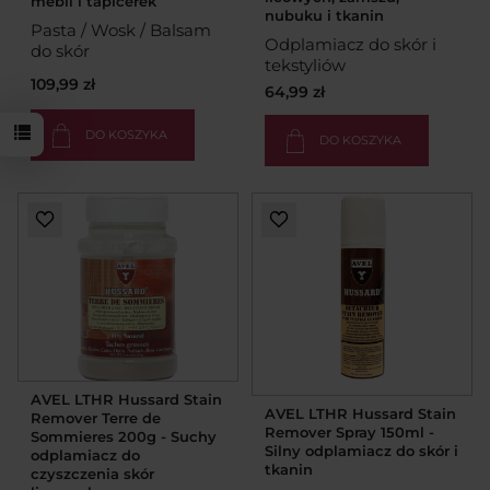
mebli i tapicerek
nubuku i tkanin
Pasta / Wosk / Balsam
Odplamiacz do skór i
do skór
tekstyliów
109,99 zł
64,99 zł
DO KOSZYKA
DO KOSZYKA
AVEL LTHR Hussard Stain
AVEL LTHR Hussard Stain
Remover Terre de
Remover Spray 150ml -
Sommieres 200g - Suchy
Silny odplamiacz do skór i
odplamiacz do
tkanin
czyszczenia skór