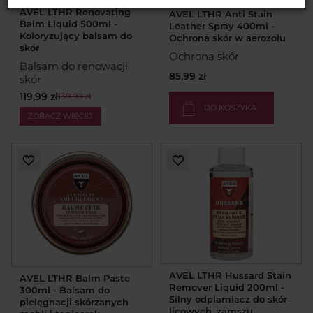
AVEL LTHR Renovating
AVEL LTHR Anti Stain
Balm Liquid 500ml -
Leather Spray 400ml -
Koloryzujący balsam do
Ochrona skór w aerozolu
skór
Ochrona skór
Balsam do renowacji
85,99 zł
skór
119,99 zł
139,99 zł
DO KOSZYKA
ZOBACZ WIĘCEJ
AVEL LTHR Hussard Stain
AVEL LTHR Balm Paste
Remover Liquid 200ml -
300ml - Balsam do
Silny odplamiacz do skór
pielęgnacji skórzanych
licowych, zamszu,