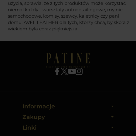
użycia, sprawia, że z tych produktów może korzystać
niemal każdy - warsztaty autodetailingowe, myjnie
samochodowe, komisy, szewcy, kaletnicy czy pani
domu. AVEL LEATHER dla tych, którzy chcą, by skóra z
wiekiem była coraz piękniejsza!
Informacje
Zakupy
Linki