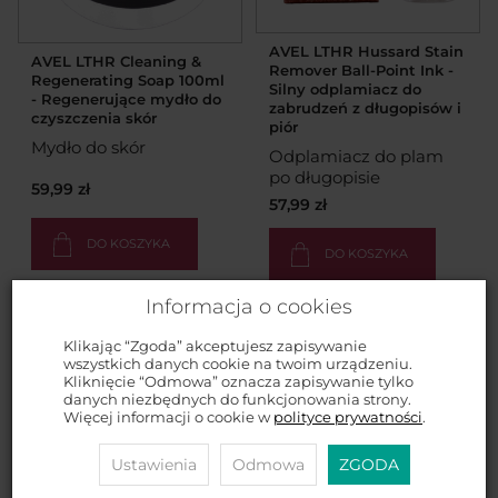
AVEL LTHR Hussard Stain
AVEL LTHR Cleaning &
Remover Ball-Point Ink -
Regenerating Soap 100ml
Silny odplamiacz do
- Regenerujące mydło do
zabrudzeń z długopisów i
czyszczenia skór
piór
Mydło do skór
Odplamiacz do plam
po długopisie
59,99 zł
57,99 zł
DO KOSZYKA
DO KOSZYKA
Informacja o cookies
Klikając “Zgoda” akceptujesz zapisywanie
wszystkich danych cookie na twoim urządzeniu.
Kliknięcie “Odmowa” oznacza zapisywanie tylko
danych niezbędnych do funkcjonowania strony.
Więcej informacji o cookie w
polityce prywatności
.
Ustawienia
Odmowa
ZGODA