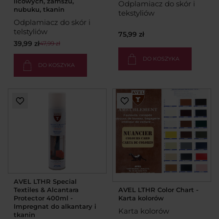
licowych, zamszu,
Odplamiacz do skór i
nubuku, tkanin
tekstyliów
Odplamiacz do skór i
telstyliów
75,99 zł
39,99 zł
47,99 zł
DO KOSZYKA
DO KOSZYKA
AVEL LTHR Special
Textiles & Alcantara
AVEL LTHR Color Chart -
Protector 400ml -
Karta kolorów
Impregnat do alkantary i
Karta kolorów
tkanin