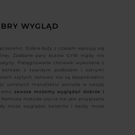
OBRY WYGLĄD
 przecenić. Dobre buty z czasem wpisują się
talnej. Zadbane pary butów GYW nigdy nie
j patyny. Pielęgnowane cholewki wykonane z
na kontakt z twardym podłożem i ostrymi
butach szytych ramowo nie są bezpośrednio
ość uznanych manufaktur posiada w swojej
i temu
zawsze możemy wyglądać dobrze i
.
Ramowa metoda szycia nie jest przypisana
żdy może wyglądać świetnie i każdy może