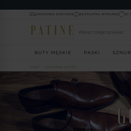
DARMOWA DOSTAWA
BEZPŁATNA WYMIANA
30 
Wyszukaj
BUTY MĘSKIE
PASKI
SZNU
START
GOODYEAR WELTED
G