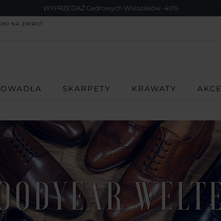
WYPRZEDAŹ Cedrowych Wieszaków -40%
DNI NA ZWROT
ROWADŁA
SKARPETY
KRAWATY
AKC
OODYEAR WELT