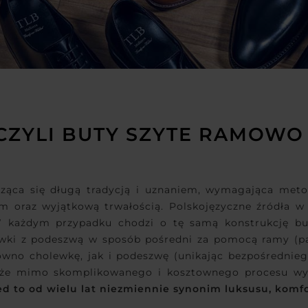
CZYLI BUTY SZYTE RAMOWO
ząca się długą tradycją i uznaniem, wymagająca metod
em oraz wyjątkową trwałością. Polskojęzyczne źródła
W każdym przypadku chodzi o tę samą konstrukcję bu
wki z podeszwą w sposób pośredni za pomocą ramy (pas
wno cholewkę, jak i podeszwę (unikając bezpośrednie
t, że mimo skomplikowanego i kosztownego procesu w
d to od wielu lat niezmiennie synonim luksusu, komfo