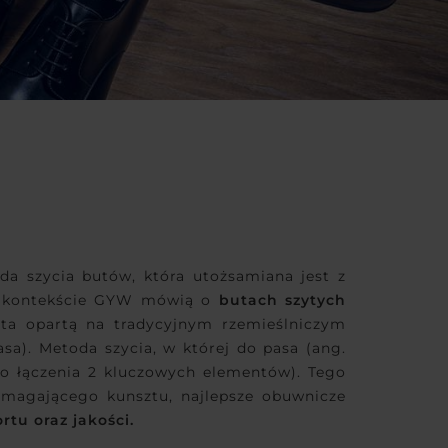
a szycia butów, która utożsamiana jest z
 w kontekście GYW mówią o
butach szytych
ta opartą na tradycyjnym rzemieślniczym
a). Metoda szycia, w której do pasa (ang.
go łączenia 2 kluczowych elementów). Tego
ymagającego kunsztu, najlepsze obuwnicze
rtu oraz jakości.