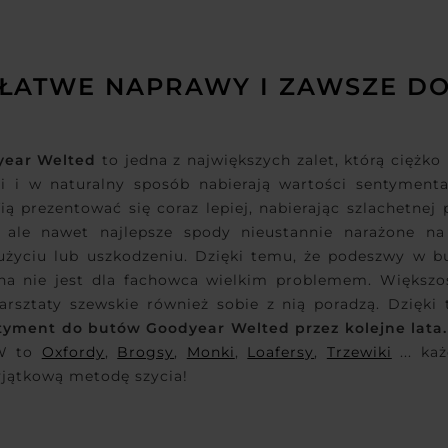
 ŁATWE NAPRAWY I ZAWSZE D
year Welted
to jedna z największych zalet, którą ciężko
i i w naturalny sposób nabierają wartości sentymen
ią prezentować się coraz lepiej, nabierając szlachetne
, ale nawet najlepsze spody nieustannie narażone 
zużyciu lub uszkodzeniu. Dzięki temu, że podeszwy w 
na nie jest dla fachowca wielkim problemem. Większ
rsztaty szewskie również sobie z nią poradzą. Dzięk
yment do butów Goodyear Welted przez kolejne lata
YW to
Oxfordy
,
Brogsy
,
Monki
,
Loafersy
,
Trzewiki
... ka
yjątkową metodę szycia!