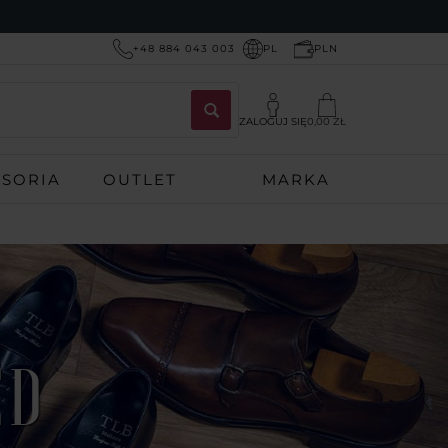
+48 884 043 003
PL
PLN
ZALOGUJ SIĘ
0,00 ZŁ
ESORIA
OUTLET
MARKA
ED