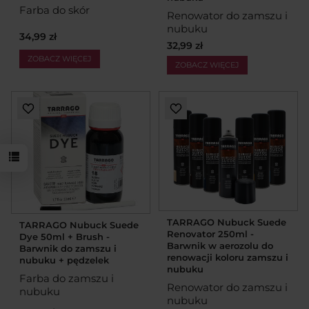
Farba do skór
Renowator do zamszu i
nubuku
34,99 zł
32,99 zł
ZOBACZ WIĘCEJ
ZOBACZ WIĘCEJ
TARRAGO Nubuck Suede
TARRAGO Nubuck Suede
Renovator 250ml -
Dye 50ml + Brush -
Barwnik w aerozolu do
Barwnik do zamszu i
renowacji koloru zamszu i
nubuku + pędzelek
nubuku
Farba do zamszu i
Renowator do zamszu i
nubuku
nubuku