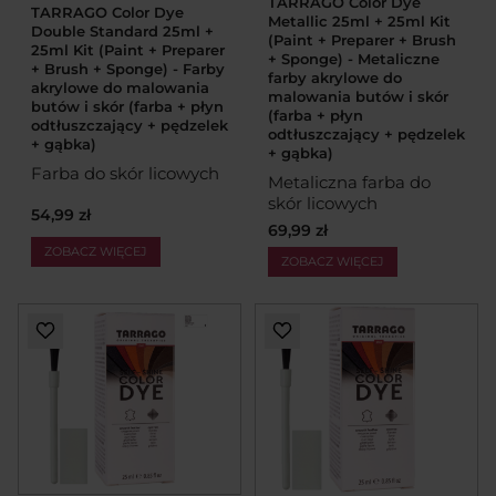
TARRAGO Color Dye
TARRAGO Color Dye
Metallic 25ml + 25ml Kit
Double Standard 25ml +
(Paint + Preparer + Brush
25ml Kit (Paint + Preparer
+ Sponge) - Metaliczne
+ Brush + Sponge) - Farby
farby akrylowe do
akrylowe do malowania
malowania butów i skór
butów i skór (farba + płyn
(farba + płyn
odtłuszczający + pędzelek
odtłuszczający + pędzelek
+ gąbka)
+ gąbka)
Farba do skór licowych
Metaliczna farba do
skór licowych
54,99 zł
69,99 zł
ZOBACZ WIĘCEJ
ZOBACZ WIĘCEJ