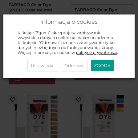
TARRAGO Color Dye
TARRAGO Color Dye
SINGLE Base Neutral
SINGLE Standard Colors
25ml + Brush + Sponge -
25ml + Brush + Sponge -
Bezbarwna baza do
Informacja o cookies
akrylowe farby do skór
rozcieńczania farb
licowych i butów +
akrylowych + Pędzelek +
Klikając “Zgoda” akceptujesz zapisywanie
pędzelek + gąbka
Gabka do aplikacji
wszystkich danych cookie na twoim urządzeniu.
Kliknięcie “Odmowa” oznacza zapisywanie tylko
Farby do skór, jeansu i
2 w 1 rozcieńczalnik i
danych niezbędnych do funkcjonowania strony.
tkanin
finisher do farb
Więcej informacji o cookie w
polityce prywatności
.
akrylowych
42,99 zł
35,99 zł
Ustawienia
Odmowa
ZGODA
ZOBACZ WIĘCEJ
DO KOSZYKA