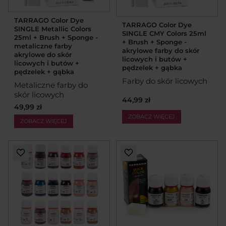
TARRAGO Color Dye
TARRAGO Color Dye
SINGLE Metallic Colors
SINGLE CMY Colors 25ml
25ml + Brush + Sponge -
+ Brush + Sponge -
metaliczne farby
akrylowe farby do skór
akrylowe do skór
licowych i butów +
licowych i butów +
pędzelek + gąbka
pędzelek + gąbka
Farby do skór licowych
Metaliczne farby do
skór licowych
44,99 zł
49,99 zł
ZOBACZ WIĘCEJ
ZOBACZ WIĘCEJ