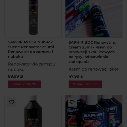
SAPHIR MDOR Nubuck
SAPHIR BDC Renovating
Suede Renovator 250ml -
Cream 25ml - Krem do
Renowator do zamszu i
renowacji skór licowych
nubuku
na rysy, odbarwienia i
zadrapania
Renowator do zamszu i
Krem do renowacji skór
nubuku
47,99 zł
89,99 zł
ZOBACZ WIĘCEJ
ZOBACZ WIĘCEJ