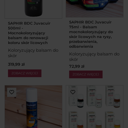
SAPHIR BDC Juvacuir
SAPHIR BDC Juvacuir
75ml - Balsam
500ml -
mocnokoloryzujący do
Mocnokoloryzujący
skór licowych na rysy,
balsam do renowacji
przebarwienia,
koloru skór licowych
odbarwienia
Koloryzujący balsam do
Koloryzujący balsam do
skór
skór
319,99 zł
72,99 zł
ZOBACZ WIĘCEJ
ZOBACZ WIĘCEJ