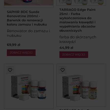
TARRAGO Edge Paint
SAPHIR BDC Suede
25ml - Farba
Renovetine 200ml -
wykończeniowa do
Barwnik do renowacji
malowania krawędzi i
koloru zamszu i nubuku
wypełniania obcasów
Renowator do zamszu i
obuwniczych
nubuku
farba do skórzanych
krawędzi
69,99 zł
44,99 zł
ZOBACZ WIĘCEJ
ZOBACZ WIĘCEJ