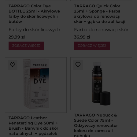
TARRAGO Color Dye
TARRAGO Quick Color
BOTTLE 25ml - Akrylowe
25ml + Sponge - Farba
farby do skór licowych i
akrylowa do renowacji
butów
skór + gąbka do aplikacji
Farby do skór licowych
Farba do renowacji skór
29,99 zł
36,99 zł
ZOBACZ WIĘCEJ
ZOBACZ WIĘCEJ
TARRAGO Nubuck &
TARRAGO Leather
Suede Color 75ml -
Penetrating Dye 50ml +
Odżywczy renowator
Brush - Barwnik do skór
koloru do zamszu i
naturalnych + pędzelek
nubuku