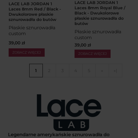
LACE LAB JORDAN 1
LACE LAB JORDAN 1
Laces 8mm Royal Blue /
Laces 8mm Red / Black -
Black - Dwukolorowe
Dwukolorowe płaskie
płaskie sznurowadła do
sznurowadła do butów
butów
Płaskie sznurowadła
Płaskie sznurowadła
custom
custom
39,00 zł
39,00 zł
ZOBACZ WIĘCEJ
ZOBACZ WIĘCEJ
1
2
3
4
5
»
»|
Legendarne amerykańskie sznurowadła do