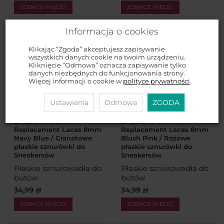
ZOBACZ WIĘCEJ
ZOBACZ WIĘCEJ
Informacja o cookies
Klikając “Zgoda” akceptujesz zapisywanie
wszystkich danych cookie na twoim urządzeniu.
Kliknięcie “Odmowa” oznacza zapisywanie tylko
danych niezbędnych do funkcjonowania strony.
Więcej informacji o cookie w
polityce prywatności
.
Ustawienia
Odmowa
ZGODA
LACE LAB DUNK
LACE LAB DUNK
Replacement Laces 8mm
Replacement Laces 8mm
Navy Blue / Granatowe
Blush Pink / Różowe
płaskie sznurówki do
płaskie sznurówki do
Sneakersów
Sneakersów
Płaskie sznurowadła do
Płaskie sznurowadła do
butów
butów
34,99 zł
34,99 zł
ZOBACZ WIĘCEJ
ZOBACZ WIĘCEJ