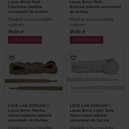
Laces 8mm Red -
Laces 8mm Pink -
Czerwone płaskie
Różowe płaskie sznurówki
sznurówki do butów
do butów
Płaskie sznurowadła
Płaskie sznurowadła
custom
custom
39,00 zł
39,00 zł
ZOBACZ WIĘCEJ
ZOBACZ WIĘCEJ
LACE LAB JORDAN 1
LACE LAB JORDAN 1
Laces 8mm Mocha -
Laces 8mm Light Grey -
Jasno brązowe płaskie
Jasno szare płaskie
sznurówki do butów
sznurówki do butów
Płaskie sznurowadła
Płaskie sznurowadła