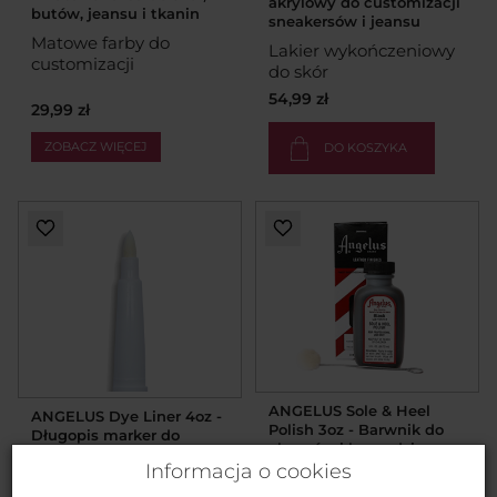
akrylowy do customizacji
butów, jeansu i tkanin
sneakersów i jeansu
Matowe farby do
Lakier wykończeniowy
customizacji
do skór
54,99 zł
29,99 zł
ZOBACZ WIĘCEJ
DO KOSZYKA
ANGELUS Sole & Heel
ANGELUS Dye Liner 4oz -
Polish 3oz - Barwnik do
Długopis marker do
obcasów i krawędzi
napełniania farbą
Informacja o cookies
Barwnik do obcasów i
Długopis do skór