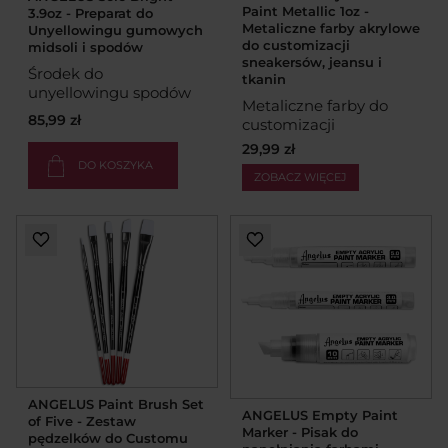
Paint Metallic 1oz -
3.9oz - Preparat do
Metaliczne farby akrylowe
Unyellowingu gumowych
do customizacji
midsoli i spodów
sneakersów, jeansu i
Środek do
tkanin
unyellowingu spodów
Metaliczne farby do
85,99 zł
customizacji
29,99 zł
DO KOSZYKA
ZOBACZ WIĘCEJ
ANGELUS Paint Brush Set
ANGELUS Empty Paint
of Five - Zestaw
Marker - Pisak do
pędzelków do Customu