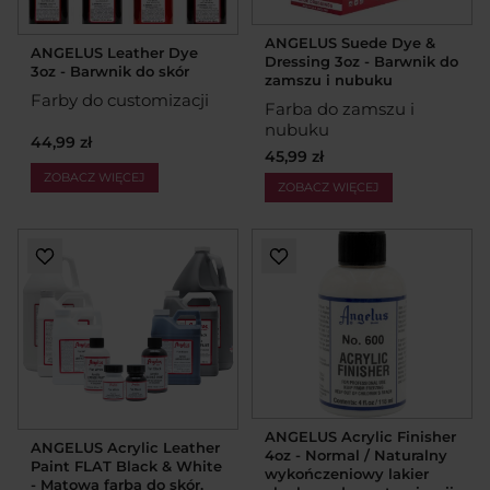
ANGELUS Suede Dye &
ANGELUS Leather Dye
Dressing 3oz - Barwnik do
3oz - Barwnik do skór
zamszu i nubuku
Farby do customizacji
Farba do zamszu i
nubuku
44,99 zł
45,99 zł
ZOBACZ WIĘCEJ
ZOBACZ WIĘCEJ
ANGELUS Acrylic Finisher
ANGELUS Acrylic Leather
4oz - Normal / Naturalny
Paint FLAT Black & White
wykończeniowy lakier
- Matowa farba do skór,