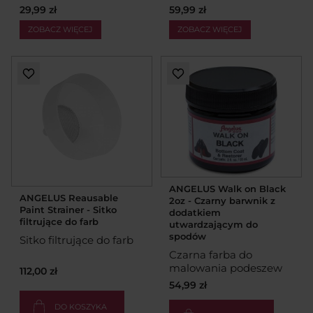
29,99 zł
59,99 zł
ZOBACZ WIĘCEJ
ZOBACZ WIĘCEJ
ANGELUS Walk on Black
ANGELUS Reausable
2oz - Czarny barwnik z
Paint Strainer - Sitko
dodatkiem
filtrujące do farb
utwardzającym do
spodów
Sitko filtrujące do farb
Czarna farba do
malowania podeszew
112,00 zł
54,99 zł
DO KOSZYKA