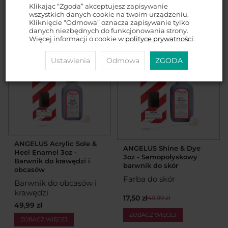
krawędzi
Klikając “Zgoda” akceptujesz zapisywanie
39,99 zł
36,99 zł
wszystkich danych cookie na twoim urządzeniu.
Kliknięcie “Odmowa” oznacza zapisywanie tylko
ZOBACZ WIĘCEJ
ZOBACZ WIĘCEJ
danych niezbędnych do funkcjonowania strony.
Więcej informacji o cookie w
polityce prywatności
.
Ustawienia
Odmowa
ZGODA
ANGELUS Acrylic Sole &
ANGELUS Shine & Dye
Heel Enamel 3oz -
3oz - Samopołyskowy
Barwnik do krawędzi i
barwnik do skór
obcasów
Farba do skór
Barwnik do obcasów i
krawędzi
17,50 zł
49,99 zł
49,99 zł
ZOBACZ WIĘCEJ
ZOBACZ WIĘCEJ