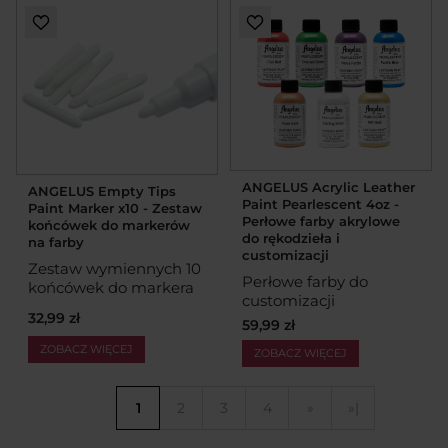
ANGELUS Acrylic Leather
ANGELUS Empty Tips
Paint Pearlescent 4oz -
Paint Marker x10 - Zestaw
Perłowe farby akrylowe
końcówek do markerów
do rękodzieła i
na farby
customizacji
Zestaw wymiennych 10
Perłowe farby do
końcówek do markera
customizacji
32,99 zł
59,99 zł
ZOBACZ WIĘCEJ
ZOBACZ WIĘCEJ
1
2
3
4
»
»|