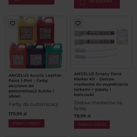
DO KOSZYKA
ANGELUS Empty Paint
ANGELUS Acrylic Leather
Marker Kit - Zestaw
Paint 1-Pint - Farby
markerów do wypełniania
akrylowe do
farbami + pipety i
personalizacji butów i
końcówki
ubrań
Zestaw markerów na
Farby do customizacji
farbę.
179,99 zł
78,99 zł
ZOBACZ WIĘCEJ
ZOBACZ WIĘCEJ