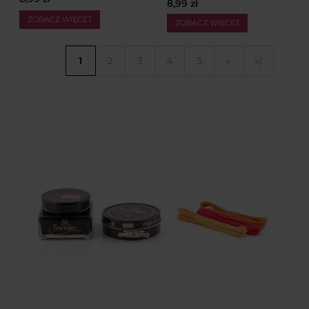
8,99 zł
ZOBACZ WIĘCEJ
ZOBACZ WIĘCEJ
1
2
3
4
5
»
»|