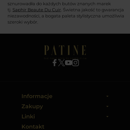
sznurowadła do
każdych
butów znanych marek
tj.
Saphir Beaute Du Cuir
.
Świetna jakość to gwarancja
niezawodności, a bogata paleta stylistyczna umożliwia
szeroki wybór.
Informacje
Zakupy
Linki
Kontakt