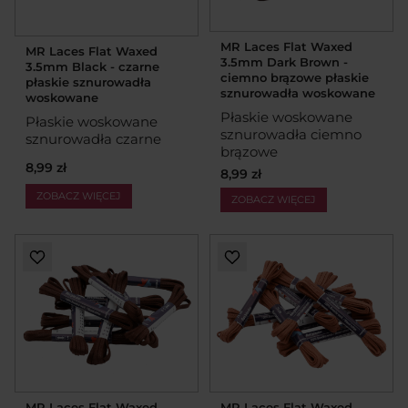
MR Laces Flat Waxed
MR Laces Flat Waxed
3.5mm Dark Brown -
3.5mm Black - czarne
ciemno brązowe płaskie
płaskie sznurowadła
sznurowadła woskowane
woskowane
Płaskie woskowane
Płaskie woskowane
sznurowadła ciemno
sznurowadła czarne
brązowe
8,99 zł
8,99 zł
ZOBACZ WIĘCEJ
ZOBACZ WIĘCEJ
MR Laces Flat Waxed
MR Laces Flat Waxed