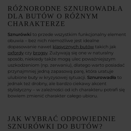
RÓŻNORODNE SZNUROWADŁA
DLA BUTÓW O RÓŻNYM
CHARAKTERZE
Sznurówki
to przede wszystkim funkcjonalny element
obuwia – bez nich niemożliwe jest idealne
dopasowanie nawet
klasycznych butów
takich jak
oxfordy
czy
brogsy
. Zużywają się one w naturalny
sposób, niekiedy także mogą ulec poważniejszym
uszkodzeniom (np. zerwaniu), dlatego warto posiadać
przynajmniej jedną zapasową parę, która uratuje
ulubione buty w kryzysowej sytuacji.
Sznurowadła
to
jednak też drobny, ale bardzo ciekawy akcent
stylistyczny – w zależności od ich charakteru potrafi się
bowiem zmienić charakter całego ubioru.
JAK WYBRAĆ ODPOWIEDNIE
SZNURÓWKI DO BUTÓW?