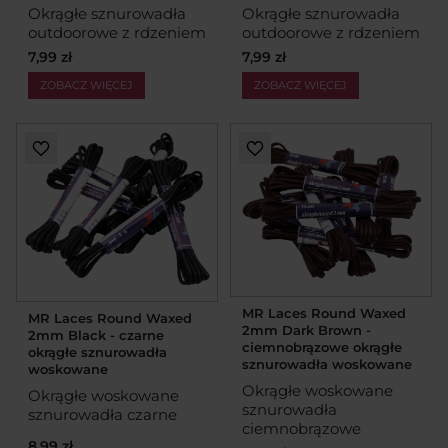
Okrągłe sznurowadła
Okrągłe sznurowadła
outdoorowe z rdzeniem
outdoorowe z rdzeniem
7,99 zł
7,99 zł
ZOBACZ WIĘCEJ
ZOBACZ WIĘCEJ
MR Laces Round Waxed
MR Laces Round Waxed
2mm Dark Brown -
2mm Black - czarne
ciemnobrązowe okrągłe
okrągłe sznurowadła
sznurowadła woskowane
woskowane
Okrągłe woskowane
Okrągłe woskowane
sznurowadła
sznurowadła czarne
ciemnobrązowe
8,99 zł