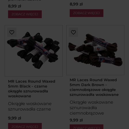
8,99 zł
8,99 zł
ZOBACZ WIĘCEJ
ZOBACZ WIĘCEJ
MR Laces Round Waxed
MR Laces Round Waxed
5mm Dark Brown -
5mm Black - czarne
ciemnobrązowe okrągłe
okrągłe sznurowadła
sznurowadła woskowane
woskowane
Okrągłe woskowane
Okrągłe woskowane
sznurowadła
sznurowadła czarne
ciemnobrązowe
9,99 zł
9,99 zł
ZOBACZ WIĘCEJ
ZOBACZ WIĘCEJ