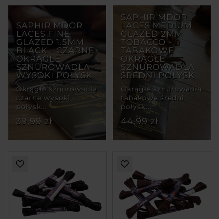
SAPHIR MDOR
SAPHIR MDOR
LACES MEDIUM
LACES FINE
GLAZED 2MM
GLAZED 1.5MM
TOBACCO -
BLACK - CZARNE
TABAKOWE
OKRĄGŁE
OKRĄGŁE
SZNUROWADŁA
SZNUROWADŁA
WYSOKI POŁYSK
ŚREDNI POŁYSK
Okrągłe sznurowadła
Okrągłe sznurowadła
czarne wysoki
tabakowe średni
połysk...
połysk...
39,99 zł
44,99 zł