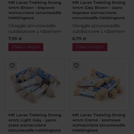
MR Laces Trekking Strong
MR Laces Trekking Strong
4mm Brown - brązowe
4mm Gray Brown - szaro
wzmacniane sznurowadła
brązowe wzmacniane
trekkingowe
sznurowadła trekkingowe
Okrągłe sznurowadła
Okrągłe sznurowadła
outdoorowe z rdzeniem
outdoorowe z rdzeniem
7,99 zł
6,79 zł
ZOBACZ WIĘCEJ
ZOBACZ WIĘCEJ
MR Laces Trekking Strong
MR Laces Trekking Strong
4mm Light Gray - jasno
4mm Creme - kremowe
szare wzmacniane
wzmacniane sznurowadła
sznurowadła trekkingowe
trekkingowe