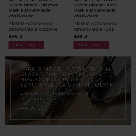
3.5mm Brown - brązowe
3.5mm Ginger - rude
płaskie sznurowadła
płaskie sznurowadła
woskowane
woskowane
Płaskie woskowane
Płaskie woskowane
sznurowadła brązowe
sznurowadła rude
8,99 zł
8,99 zł
ZOBACZ WIĘCEJ
ZOBACZ WIĘCEJ
SAPHIR MDOR LACES MEDIUM
GLAZED 2MM BOAR BROWN -
BRĄZOWE OKRĄGŁE
SZNUROWADŁA ŚREDNI POŁYSK
Cienkie okrągłe sznurowadła
ciemnobrązowe...
44,99 zł