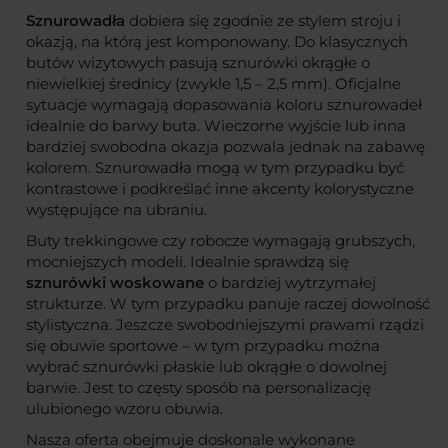
Sznurowadła
dobiera się zgodnie ze stylem stroju i
okazją, na którą jest komponowany. Do klasycznych
butów wizytowych pasują
sznurówki okrągłe
o
niewielkiej średnicy (zwykle 1,5 – 2,5 mm). Oficjalne
sytuacje wymagają dopasowania koloru sznurowadeł
idealnie do barwy buta. Wieczorne wyjście lub inna
bardziej swobodna okazja pozwala jednak na zabawę
kolorem. Sznurowadła mogą w tym przypadku być
kontrastowe i podkreślać inne akcenty kolorystyczne
występujące na ubraniu.
Buty
trekkingowe
czy robocze wymagają grubszych,
mocniejszych modeli. Idealnie sprawdzą się
sznurówki woskowane
o bardziej wytrzymałej
strukturze.
W tym przypadku panuje raczej dowolność
stylistyczna. Jeszcze swobodniejszymi prawami rządzi
się obuwie sportowe – w tym przypadku można
wybrać
sznurówki płaskie
lub
okrągłe
o dowolnej
barwie. Jest to częsty sposób na personalizację
ulubionego wzoru obuwia.
Nasza oferta obejmuje doskonale wykonane