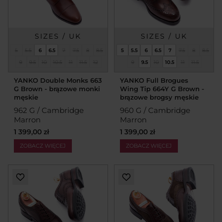
SIZES / UK
SIZES / UK
5
5.5
6
6.5
7
7.5
8
8.5
5
5.5
6
6.5
7
7.5
8
8.5
9
9.5
10
10.5
11
11.5
12
9
9.5
10
10.5
11
11.5
YANKO Double Monks 663
YANKO Full Brogues
G Brown - brązowe monki
Wing Tip 664Y G Brown -
męskie
brązowe brogsy męskie
962 G / Cambridge
960 G / Cambridge
Marron
Marron
1 399,00 zł
1 399,00 zł
ZOBACZ WIĘCEJ
ZOBACZ WIĘCEJ