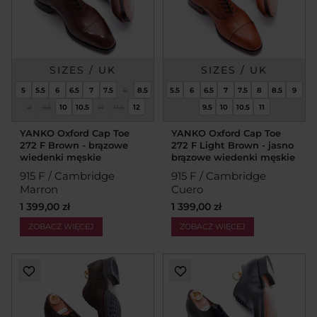
SIZES / UK
SIZES / UK
5
5.5
6
6.5
7
7.5
8
8.5
5.5
6
6.5
7
7.5
8
8.5
9
9
9.5
10
10.5
11
11.5
12
9.5
10
10.5
11
YANKO Oxford Cap Toe
YANKO Oxford Cap Toe
272 F Brown - brązowe
272 F Light Brown - jasno
wiedenki męskie
brązowe wiedenki męskie
915 F / Cambridge
915 F / Cambridge
Marron
Cuero
1 399,00 zł
1 399,00 zł
ZOBACZ WIĘCEJ
ZOBACZ WIĘCEJ