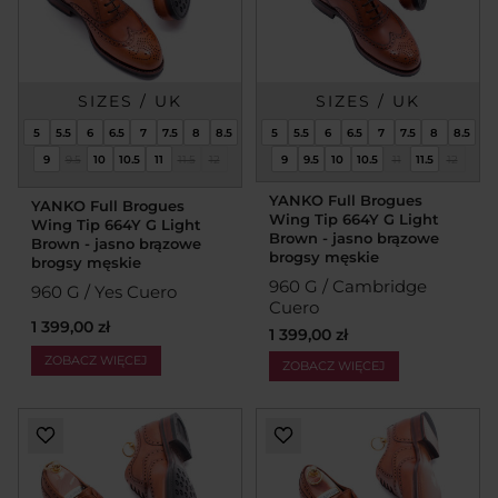
SIZES / UK
SIZES / UK
5
5.5
6
6.5
7
7.5
8
8.5
5
5.5
6
6.5
7
7.5
8
8.5
9
9.5
10
10.5
11
11.5
12
9
9.5
10
10.5
11
11.5
12
YANKO Full Brogues
YANKO Full Brogues
Wing Tip 664Y G Light
Wing Tip 664Y G Light
Brown - jasno brązowe
Brown - jasno brązowe
brogsy męskie
brogsy męskie
960 G / Cambridge
960 G / Yes Cuero
Cuero
1 399,00 zł
1 399,00 zł
ZOBACZ WIĘCEJ
ZOBACZ WIĘCEJ