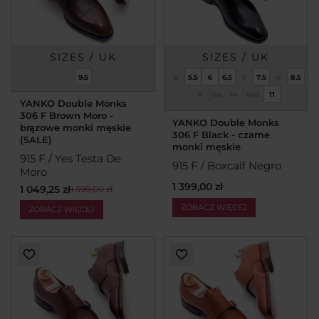
SIZES / UK
SIZES / UK
9.5
5
5.5
6
6.5
7
7.5
8
8.5
9
9.5
10
10.5
11
YANKO Double Monks
306 F Brown Moro -
YANKO Double Monks
brązowe monki męskie
306 F Black - czarne
(SALE)
monki męskie
915 F / Yes Testa De
915 F / Boxcalf Negro
Moro
1 399,00 zł
1 049,25 zł
1 399,00 zł
ZOBACZ WIĘCEJ
ZOBACZ WIĘCEJ