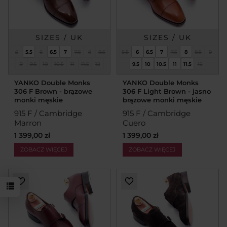
SIZES / UK
SIZES / UK
5
5.5
6
6.5
7
7.5
8
8.5
5.5
6
6.5
7
7.5
8
8.5
9
9
9.5
10
10.5
11
11.5
12
9.5
10
10.5
11
11.5
12
YANKO Double Monks
YANKO Double Monks
306 F Brown - brązowe
306 F Light Brown - jasno
monki męskie
brązowe monki męskie
915 F / Cambridge
915 F / Cambridge
Marron
Cuero
1 399,00 zł
1 399,00 zł
ZOBACZ WIĘCEJ
ZOBACZ WIĘCEJ