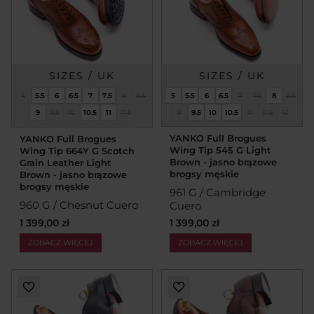
SIZES / UK
SIZES / UK
5
5.5
6
6.5
7
7.5
8
8.5
5
5.5
6
6.5
7
7.5
8
8.5
9
9.5
10
10.5
11
11.5
9
9.5
10
10.5
11
11.5
12
YANKO Full Brogues
YANKO Full Brogues
Wing Tip 545 G Light
Wing Tip 664Y G Scotch
Brown - jasno brązowe
Grain Leather Light
brogsy męskie
Brown - jasno brązowe
brogsy męskie
961 G / Cambridge
960 G / Chesnut Cuero
Cuero
1 399,00 zł
1 399,00 zł
ZOBACZ WIĘCEJ
ZOBACZ WIĘCEJ