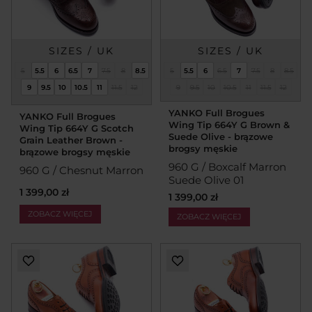
SIZES / UK
SIZES / UK
5
5.5
6
6.5
7
7.5
8
8.5
5
5.5
6
6.5
7
7.5
8
8.5
9
9.5
10
10.5
11
11.5
12
9
9.5
10
10.5
11
11.5
12
YANKO Full Brogues
YANKO Full Brogues
Wing Tip 664Y G Brown &
Wing Tip 664Y G Scotch
Suede Olive - brązowe
Grain Leather Brown -
brogsy męskie
brązowe brogsy męskie
960 G / Boxcalf Marron
960 G / Chesnut Marron
Suede Olive 01
1 399,00 zł
1 399,00 zł
ZOBACZ WIĘCEJ
ZOBACZ WIĘCEJ