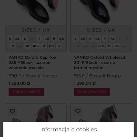
SIZES / UK
SIZES / UK
5
5.5
6
6.5
7
7.5
8
8.5
5
5.5
6
6.5
7
7.5
8
8.5
9
9.5
10
10.5
11
11.5
12
9
9.5
10
10.5
11
11.5
12
YANKO Oxford Cap Toe
YANKO Oxford Wholecut
055 F Black - czarne
201 F Black - czarne
wiedenki męskie
lotniki męskie
790 F / Boxcalf Negro
915 F / Boxcalf Negro
1 399,00 zł
1 399,00 zł
ZOBACZ WIĘCEJ
ZOBACZ WIĘCEJ
Informacja o cookies