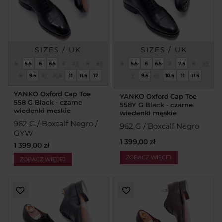
SIZES / UK
SIZES / UK
5
5.5
6
6.5
7
7.5
8
8.5
5
5.5
6
6.5
7
7.5
8
8.5
9
9.5
10
10.5
11
11.5
12
9
9.5
10
10.5
11
11.5
YANKO Oxford Cap Toe
YANKO Oxford Cap Toe
558 G Black - czarne
558Y G Black - czarne
wiedenki męskie
wiedenki męskie
962 G / Boxcalf Negro /
962 G / Boxcalf Negro
GYW
1 399,00 zł
1 399,00 zł
ZOBACZ WIĘCEJ
ZOBACZ WIĘCEJ