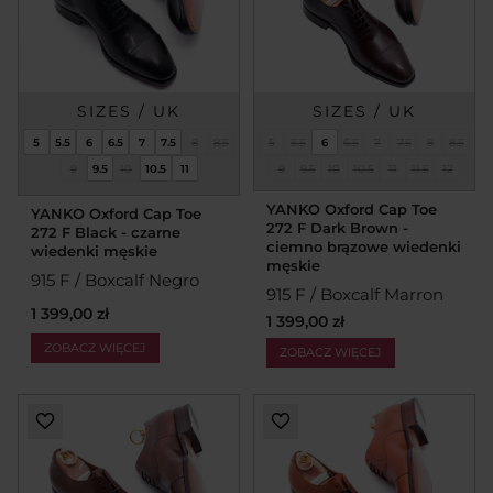
SIZES / UK
SIZES / UK
5
5.5
6
6.5
7
7.5
8
8.5
5
5.5
6
6.5
7
7.5
8
8.5
9
9.5
10
10.5
11
9
9.5
10
10.5
11
11.5
12
YANKO Oxford Cap Toe
YANKO Oxford Cap Toe
272 F Dark Brown -
272 F Black - czarne
ciemno brązowe wiedenki
wiedenki męskie
męskie
915 F / Boxcalf Negro
915 F / Boxcalf Marron
1 399,00 zł
1 399,00 zł
ZOBACZ WIĘCEJ
ZOBACZ WIĘCEJ