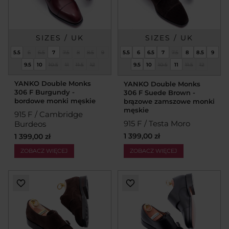
SIZES / UK
SIZES / UK
5.5
6
6.5
7
7.5
8
8.5
9
5.5
6
6.5
7
7.5
8
8.5
9
9.5
10
10.5
11
11.5
12
9.5
10
10.5
11
11.5
12
YANKO Double Monks
YANKO Double Monks
306 F Burgundy -
306 F Suede Brown -
bordowe monki męskie
brązowe zamszowe monki
męskie
915 F / Cambridge
915 F / Testa Moro
Burdeos
1 399,00 zł
1 399,00 zł
ZOBACZ WIĘCEJ
ZOBACZ WIĘCEJ