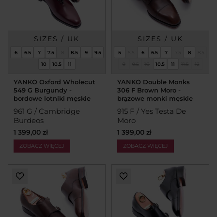
SIZES / UK
SIZES / UK
6
6.5
7
7.5
8
8.5
9
9.5
5
5.5
6
6.5
7
7.5
8
8.5
10
10.5
11
9
9.5
10
10.5
11
11.5
12
YANKO Oxford Wholecut
YANKO Double Monks
549 G Burgundy -
306 F Brown Moro -
bordowe lotniki męskie
brązowe monki męskie
961 G / Cambridge
915 F / Yes Testa De
Burdeos
Moro
1 399,00 zł
1 399,00 zł
ZOBACZ WIĘCEJ
ZOBACZ WIĘCEJ