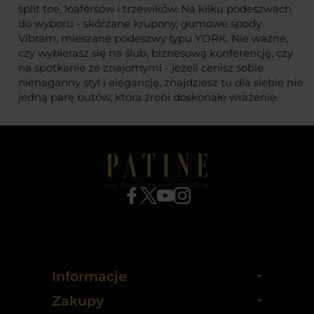
split toe, loafersów i trzewików. Na kilku podeszwach
do wyboru - skórzane krupony, gumowe spody
Vibram, mieszane podeszwy typu YORK. Nie ważne,
czy wybierasz się na ślub, biznesową konferencję, czy
na spotkanie ze znajomymi - jeżeli cenisz sobie
nienaganny styl i elegancję, znajdziesz tu dla siebie nie
jedną parę butów, która zrobi doskonałe wrażenie.
Informacje
Zakupy