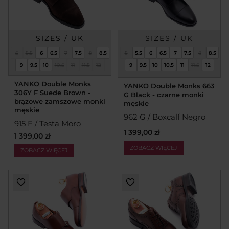
SIZES / UK
SIZES / UK
5
5.5
6
6.5
7
7.5
8
8.5
5
5.5
6
6.5
7
7.5
8
8.5
9
9.5
10
10.5
11
11.5
12
9
9.5
10
10.5
11
11.5
12
YANKO Double Monks
YANKO Double Monks 663
306Y F Suede Brown -
G Black - czarne monki
brązowe zamszowe monki
męskie
męskie
962 G / Boxcalf Negro
915 F / Testa Moro
1 399,00 zł
1 399,00 zł
ZOBACZ WIĘCEJ
ZOBACZ WIĘCEJ