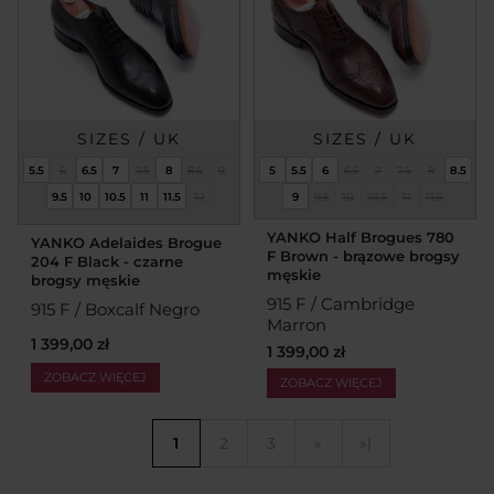
SIZES / UK
SIZES / UK
5.5
6
6.5
7
7.5
8
8.5
9
5
5.5
6
6.5
7
7.5
8
8.5
9.5
10
10.5
11
11.5
12
9
9.5
10
10.5
11
11.5
YANKO Half Brogues 780
YANKO Adelaides Brogue
F Brown - brązowe brogsy
204 F Black - czarne
męskie
brogsy męskie
915 F / Cambridge
915 F / Boxcalf Negro
Marron
1 399,00 zł
1 399,00 zł
ZOBACZ WIĘCEJ
ZOBACZ WIĘCEJ
1
2
3
»
»|