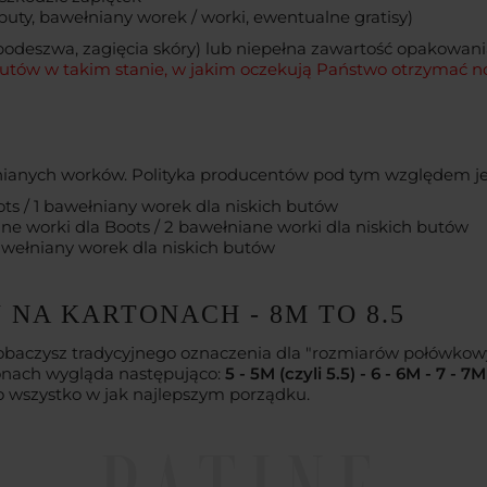
uty, bawełniany worek / worki, ewentualne gratisy)
podeszwa, zagięcia skóry) lub niepełna zawartość opakowan
utów w takim stanie, w jakim oczekują Państwo otrzymać n
łnianych worków. Polityka producentów pod tym względem je
ts / 1 bawełniany worek dla niskich butów
ne worki dla Boots / 2 bawełniane worki dla niskich butów
bawełniany worek dla niskich butów
NA KARTONACH - 8M TO 8.5
baczysz tradycyjnego oznaczenia dla "rozmiarów połówkowyc
tonach wygląda następująco:
5 - 5M (czyli 5.5) - 6 - 6M - 7 - 7M 
to wszystko w jak najlepszym porządku.