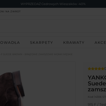
WYPRZEDAŹ Cedrowych Wieszaków -40%
DNI NA ZWROT
ROWADŁA
SKARPETY
KRAWATY
AKC
 F SUEDE BROWN - BRĄZOWE ZAMSZOWE MONKI MĘSKIE
D
YANKO
Suede
zamsz
Kod:
14306-S
915 F / Te