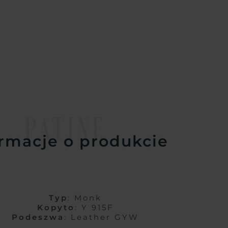
PATINE
rmacje o produkcie
Typ
: Monk
Kopyto
: Y 915F
Podeszwa
: Leather GYW