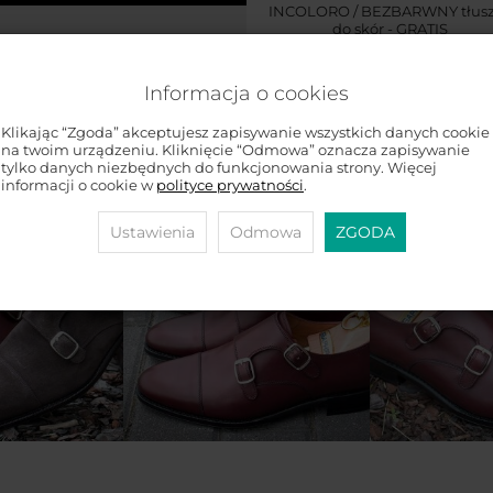
INCOLORO / BEZBARWNY tłus
do skór - GRATIS
brakuje
1 699 zł
Informacja o cookies
Klikając “Zgoda” akceptujesz zapisywanie wszystkich danych cookie
na twoim urządzeniu. Kliknięcie “Odmowa” oznacza zapisywanie
tylko danych niezbędnych do funkcjonowania strony. Więcej
informacji o cookie w
polityce prywatności
.
Ustawienia
Odmowa
ZGODA