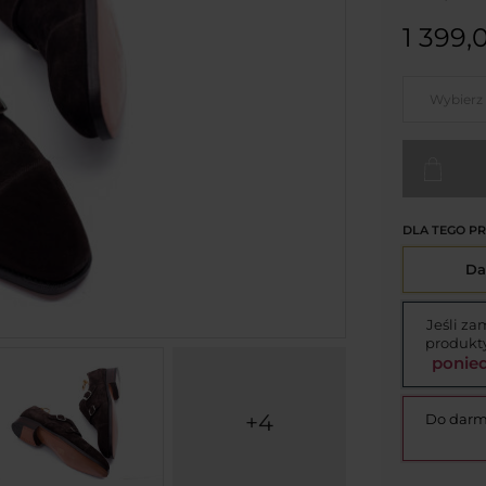
1 399,0
Wybierz
DLA TEGO P
Da
Jeśli za
produkty
ponied
+4
Do darm
go