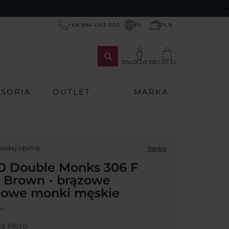
+48 884 043 003
PL
PLN
ZALOGUJ SIĘ
0,00 ZŁ
ESORIA
OUTLET
MARKA
odaj opinię
Yanko
 Double Monks 306 F
 Brown - brązowe
owe monki męskie
TM
sta Moro