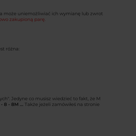
ia może uniemożliwiać ich wymianę lub zwrot
owo zakupioną parę.
st różna:
h". Jedyne co musisz wiedzieć to fakt, że M
- 8 - 8M ...
Także jeżeli zamówiłeś na stronie