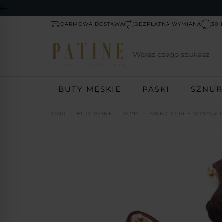
DARMOWA DOSTAWA
BEZPŁATNA WYMIANA
30 
Wyszukaj
BUTY MĘSKIE
PASKI
SZNU
START
BUTY MĘSKIE
MONK
YANKO DOUBLE MONKS 306