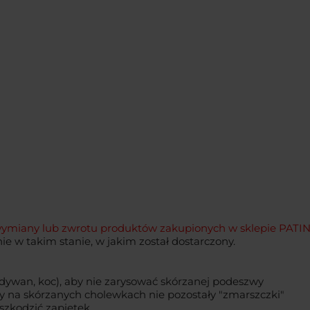
ny lub zwrotu produktów zakupionych w sklepie PATINE j
e w takim stanie, w jakim został dostarczony.
dywan, koc), aby nie zarysować skórzanej podeszwy
 by na skórzanych cholewkach nie pozostały "zmarszczki"
szkodzić zapiętek