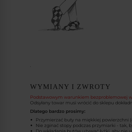
.
WYMIANY I ZWROTY
Podstawowym warunkiem bezproblemowej wymia
Odsyłany towar musi wrócić do sklepu dokładni
Dlatego bardzo prosimy:
Przymierzać buty na miękkiej powierzchni (
Nie zginać stopy podczas przymiarki - tak,
Do wkładania butów używać łyżki, aby nie u