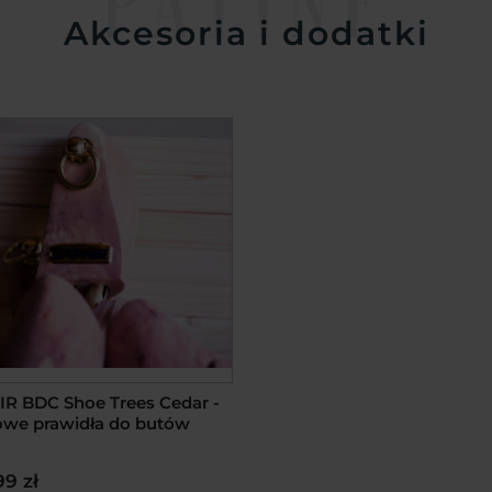
PATINE
Akcesoria i dodatki
R BDC Shoe Trees Cedar -
owe prawidła do butów
99 zł