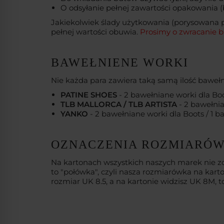
O odsyłanie pełnej zawartości opakowania (b
Jakiekolwiek ślady użytkowania (porysowana 
pełnej wartości obuwia.
Prosimy o zwracanie b
BAWEŁNIENE WORKI
Nie każda para zawiera taką samą ilość bawe
PATINE SHOES
- 2 bawełniane worki dla Boo
TLB MALLORCA / TLB ARTISTA
- 2 bawełnia
YANKO
- 2 bawełniane worki dla Boots / 1 
OZNACZENIA ROZMIARÓW 
Na kartonach wszystkich naszych marek nie zo
to "połówka", czyli nasza rozmiarówka na kar
rozmiar UK 8.5, a na kartonie widzisz UK 8M, 