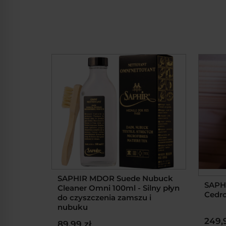
SAPHIR MDOR Suede Nubuck
SAPHI
Cleaner Omni 100ml - Silny płyn
Cedr
do czyszczenia zamszu i
nubuku
249,
89,99 zł