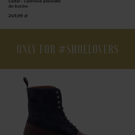
Cedar - Cedrowe prawidła
do butów
249,99 zł
ONLY FOR #SHOELOVERS