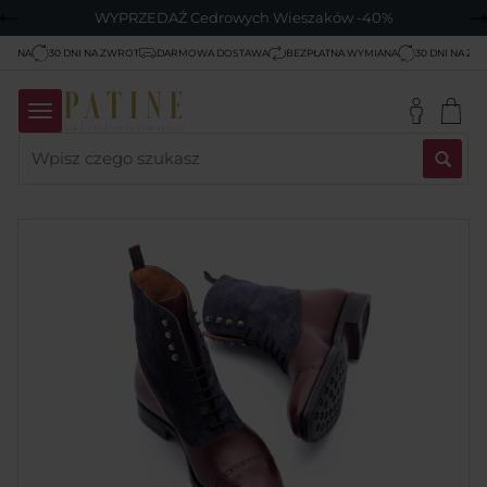
WYPRZEDAŹ Cedrowych Wieszaków -40%
A
30 DNI NA ZWROT
DARMOWA DOSTAWA
BEZPŁATNA WYMIANA
30 DNI NA ZWROT
Wyszukaj