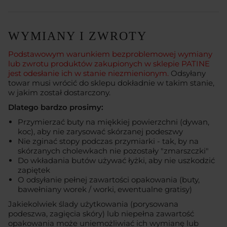
WYMIANY I ZWROTY
Podstawowym warunkiem bezproblemowej wymiany
lub zwrotu produktów zakupionych w sklepie PATINE
jest odesłanie ich w stanie niezmienionym.
Odsyłany
towar musi wrócić do sklepu dokładnie w takim stanie,
w jakim został dostarczony.
Dlatego bardzo prosimy:
Przymierzać buty na miękkiej powierzchni (dywan,
koc), aby nie zarysować skórzanej podeszwy
Nie zginać stopy podczas przymiarki - tak, by na
skórzanych cholewkach nie pozostały "zmarszczki"
Do wkładania butów używać łyżki, aby nie uszkodzić
zapiętek
O odsyłanie pełnej zawartości opakowania (buty,
bawełniany worek / worki, ewentualne gratisy)
Jakiekolwiek ślady użytkowania (porysowana
podeszwa, zagięcia skóry) lub niepełna zawartość
opakowania może uniemożliwiać ich wymianę lub