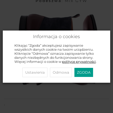
Podeszwa
: Mix GYW
Informacja o cookies
Klikając “Zgoda” akceptujesz zapisywanie
wszystkich danych cookie na twoim urządzeniu.
Kliknięcie “Odmowa” oznacza zapisywanie tylko
danych niezbędnych do funkcjonowania strony.
Więcej informacji o cookie w
polityce prywatności
.
Ustawienia
Odmowa
ZGODA
.