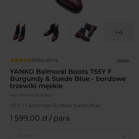
+4
Dodaj opinię
Yanko
YANKO Balmoral Boots 755Y F
Burgundy & Suede Blue - bordowe
trzewiki męskie
Kod:
14755YH-CBURSBLU
915 F / Cambridge Burdeos Suede Blue
1 599,00 zł
/ para
Wybierz