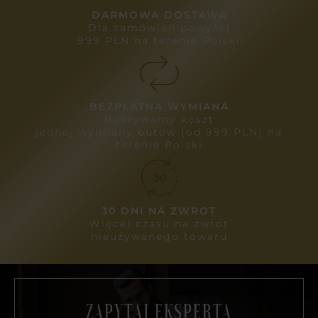
DARMOWA DOSTAWA
Dla zamówień powyżej
999 PLN na terenie Polski
BEZPŁATNA WYMIANA
Pokrywamy koszt
jednej wymiany butów (od 999 PLN) na
terenie Polski
30 DNI NA ZWROT
Więcej czasu na zwrot
nieużywanego towaru
ZAPYTAJ EKSPERTA