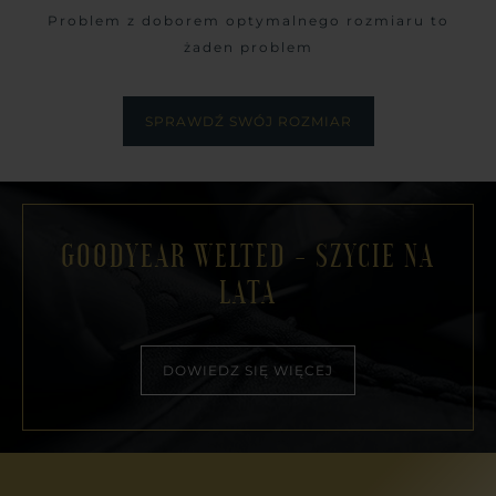
Problem z doborem optymalnego rozmiaru to
żaden problem
SPRAWDŹ SWÓJ ROZMIAR
GOODYEAR WELTED - SZYCIE NA
LATA
DOWIEDZ SIĘ WIĘCEJ