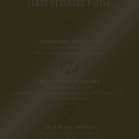
ZŁOTY STANDARD PATINE
DARMOWA DOSTAWA
Dla zamówień powyżej
999 PLN na terenie Polski
BEZPŁATNA WYMIANA
Pokrywamy koszt
jednej wymiany butów (od 999 PLN) na
terenie Polski
30 DNI NA ZWROT
Więcej czasu na zwrot
nieużywanego towaru