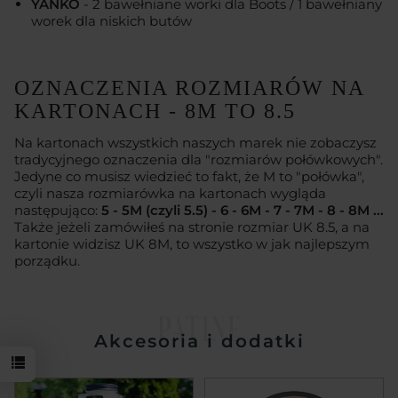
YANKO
- 2 bawełniane worki dla Boots / 1 bawełniany
worek dla niskich butów
OZNACZENIA ROZMIARÓW NA
KARTONACH - 8M TO 8.5
Na kartonach wszystkich naszych marek nie zobaczysz
tradycyjnego oznaczenia dla "rozmiarów połówkowych".
Jedyne co musisz wiedzieć to fakt, że M to "połówka",
czyli nasza rozmiarówka na kartonach wygląda
następująco:
5 - 5M (czyli 5.5) - 6 - 6M - 7 - 7M - 8 - 8M ...
Także jeżeli zamówiłeś na stronie rozmiar UK 8.5, a na
kartonie widzisz UK 8M, to wszystko w jak najlepszym
porządku.
PATINE
Akcesoria i dodatki