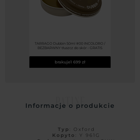
TARRAGO Dubbin 50ml #00 INCOLORO /
BEZBARWNY tłuszcz do skór - GRATIS
brakuje
1 699 zł
PATINE
Informacje o produkcie
Typ
: Oxford
Kopyto
: Y 961G