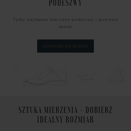
PODESZWY
Tylko najlepsze skórzane podeszwy i gumowe
spody
DOWIEDZ SIĘ WIĘCEJ
SZTUKA MIERZENIA - DOBIERZ
IDEALNY ROZMIAR