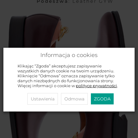
Podeszwa
: Leather GYW
Informacja o cookies
Klikając “Zgoda” akceptujesz zapisywanie
wszystkich danych cookie na twoim urządzeniu.
Kliknięcie “Odmowa” oznacza zapisywanie tylko
danych niezbędnych do funkcjonowania strony.
Więcej informacji o cookie w
polityce prywatności
.
Ustawienia
Odmowa
ZGODA