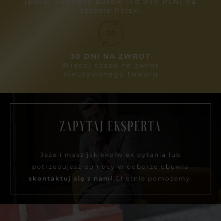
jednej wymiany butów (od 999 PLN) na
terenie Polski
30 DNI NA ZWROT
Więcej czasu na zwrot
nieużywanego towaru
ZAPYTAJ EKSPERTA
Jeżeli masz jakiekolwiek pytania lub
potrzebujesz pomocy w doborze obuwia
skontaktuj się z nami.
Chętnie pomożemy.