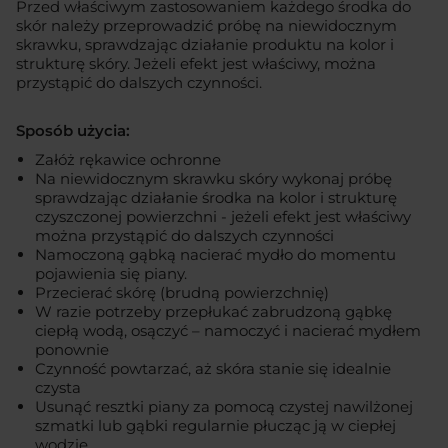
Przed właściwym zastosowaniem każdego środka do
skór należy przeprowadzić próbę na niewidocznym
skrawku, sprawdzając działanie produktu na kolor i
strukturę skóry. Jeżeli efekt jest właściwy, można
przystąpić do dalszych czynności.
Sposób użycia:
Załóż rękawice ochronne
Na niewidocznym skrawku skóry wykonaj próbę
sprawdzając działanie środka na kolor i strukturę
czyszczonej powierzchni - jeżeli efekt jest właściwy
można przystąpić do dalszych czynności
Namoczoną gąbką nacierać mydło do momentu
pojawienia się piany.
Przecierać skórę (brudną powierzchnię)
W razie potrzeby przepłukać zabrudzoną gąbkę
ciepłą wodą, osączyć – namoczyć i nacierać mydłem
ponownie
Czynność powtarzać, aż skóra stanie się idealnie
czysta
Usunąć resztki piany za pomocą czystej nawilżonej
szmatki lub gąbki regularnie płucząc ją w ciepłej
wodzie.