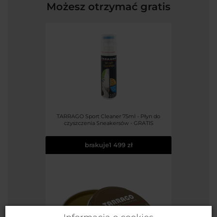
Możesz otrzymać gratis
TARRAGO Sport Cleaner 75ml - Płyn do
czyszczenia Sneakersów - GRATIS
brakuje
1 499 zł