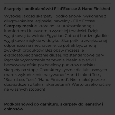
Skarpety i podkolanówki Fil d’Ecosse & Hand Finished
Wysokiej jakości skarpety i podkolanówki wykonane z
długowłóknistej egipskiej bawełny - Fil d’Ecosse.
Skarpety męskie
, które od lat utożsamiane są z
komfortem i luksusem o wysokiej trwałości. Dzięki
wyjątkowej bawełnie (Egyptian Cotton) bardzo gładkie i
wyjątkowo miękkie w dotyku. Skarpetki o zwiększonej
odporności na mechacenie, co potrafi być zmorą
zwykłych produktów. Bez obaw możesz je
eksploatować znacznie dłużej, niż standardowe pary.
Ręcznie wykończenie zapewnia idealnie gładki i
bezszwowy efekt pozbawiony punktów nacisku
skarpety na stopę. Charakterystyczne dla luksusowych
marek wykończenie nazywane: "Hand Linked Toe",
"SeamLess Toes", "Hand Finished". Nie miałeś jeszcze
doświadczeń z takimi skarpetami? Warto przekonać się
na własnych stopach!
Podkolanówki do garnituru, skarpety do jeansów i
chinosów