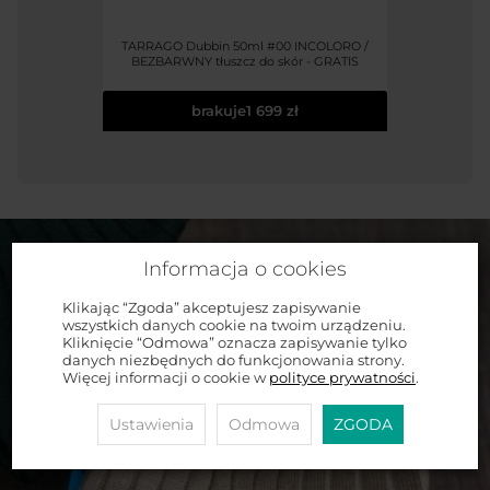
TARRAGO Dubbin 50ml #00 INCOLORO /
BEZBARWNY tłuszcz do skór - GRATIS
brakuje
1 699 zł
Informacja o cookies
Klikając “Zgoda” akceptujesz zapisywanie
wszystkich danych cookie na twoim urządzeniu.
Kliknięcie “Odmowa” oznacza zapisywanie tylko
danych niezbędnych do funkcjonowania strony.
Więcej informacji o cookie w
polityce prywatności
.
Ustawienia
Odmowa
ZGODA