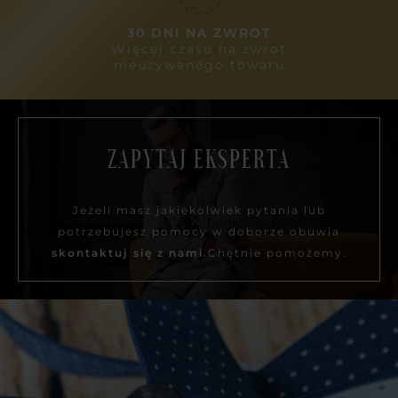
30 DNI NA ZWROT
Więcej czasu na zwrot
nieużywanego towaru
ZAPYTAJ EKSPERTA
Jeżeli masz jakiekolwiek pytania lub
potrzebujesz pomocy w doborze obuwia
skontaktuj się z nami.
Chętnie pomożemy.