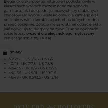
Eleganckie skarpety garniturowe i podkolanówki w
klasycznych wzorach możesz nosić zarówno do
garnituru, jak i do spodni jeansowych czy ulubionych
chinosów. Do wyboru wiele kolorów dla każdego oraz
odcienie w wielu kombinacjach, obok których trudno
przejść obojętnie. Zdjęcia nie są w stanie oddać efektu,
jaki wywołują te skarpety na żywo. Trudno wyobrazić
sobie lepszy
prezent dla eleganckiego mężczyzny
ceniącego sobie styl i klasę.
Rozmiary:
38/39 - UK 5.5/6.5 - US 6/7
40/41 - UK 7/7.5 - US 7.5/8
42/43.5 - UK 8/9 - US 8.5/9.5
44/45.5 - UK 9/11 - US 10/11.5
46/48 - UK 11.5/13.5 - US 12/14