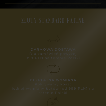
ZŁOTY STANDARD PATINE
DARMOWA DOSTAWA
Dla zamówień powyżej
999 PLN na terenie Polski
BEZPŁATNA WYMIANA
Pokrywamy koszt
jednej wymiany butów (od 999 PLN) na
terenie Polski