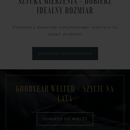
SZTUKA MIERZENIA - DOBIERZ
IDEALNY ROZMIAR
Problem z doborem optymalnego rozmiaru to
żaden problem
SPRAWDŹ SWÓJ ROZMIAR
GOODYEAR WELTED - SZYCIE NA
LATA
DOWIEDZ SIĘ WIĘCEJ