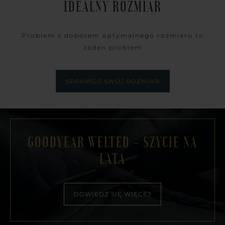
IDEALNY ROZMIAR
Problem z doborem optymalnego rozmiaru to
żaden problem
SPRAWDŹ SWÓJ ROZMIAR
GOODYEAR WELTED - SZYCIE NA
LATA
DOWIEDZ SIĘ WIĘCEJ