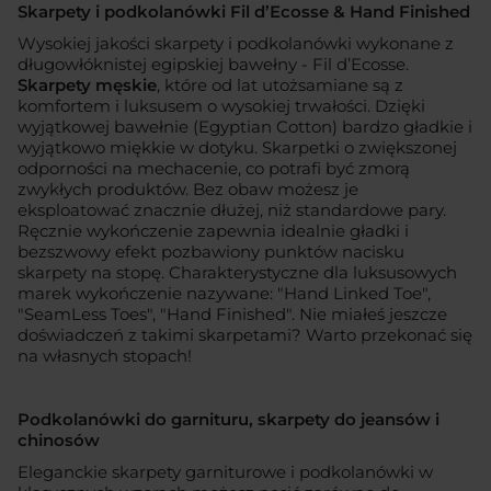
Skarpety i podkolanówki Fil d’Ecosse & Hand Finished
Wysokiej jakości skarpety i podkolanówki wykonane z
długowłóknistej egipskiej bawełny - Fil d’Ecosse.
Skarpety męskie
, które od lat utożsamiane są z
komfortem i luksusem o wysokiej trwałości. Dzięki
wyjątkowej bawełnie (Egyptian Cotton) bardzo gładkie i
wyjątkowo miękkie w dotyku. Skarpetki o zwiększonej
odporności na mechacenie, co potrafi być zmorą
zwykłych produktów. Bez obaw możesz je
eksploatować znacznie dłużej, niż standardowe pary.
Ręcznie wykończenie zapewnia idealnie gładki i
bezszwowy efekt pozbawiony punktów nacisku
skarpety na stopę. Charakterystyczne dla luksusowych
marek wykończenie nazywane: "Hand Linked Toe",
"SeamLess Toes", "Hand Finished". Nie miałeś jeszcze
doświadczeń z takimi skarpetami? Warto przekonać się
na własnych stopach!
Podkolanówki do garnituru, skarpety do jeansów i
chinosów
Eleganckie skarpety garniturowe i podkolanówki w