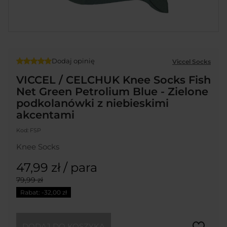
Dodaj opinię
Viccel Socks
VICCEL / CELCHUK Knee Socks Fish
Net Green Petrolium Blue - Zielone
podkolanówki z niebieskimi
akcentami
Kod:
FSP
Knee Socks
47,99 zł
/ para
79,99 zł
Rabat: -
32,00 zł
DODAJ DO KOSZYKA