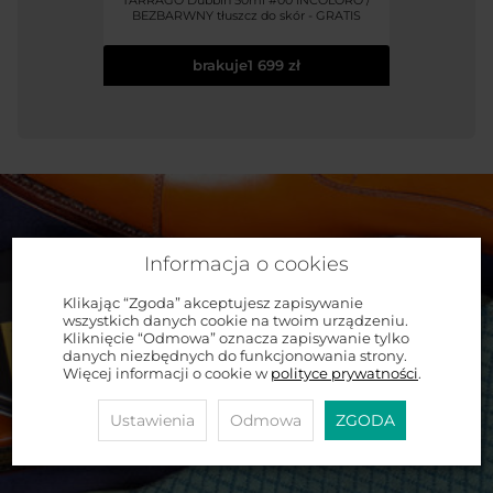
BEZBARWNY tłuszcz do skór - GRATIS
brakuje
1 699 zł
Informacja o cookies
Klikając “Zgoda” akceptujesz zapisywanie
wszystkich danych cookie na twoim urządzeniu.
Kliknięcie “Odmowa” oznacza zapisywanie tylko
danych niezbędnych do funkcjonowania strony.
Więcej informacji o cookie w
polityce prywatności
.
Ustawienia
Odmowa
ZGODA