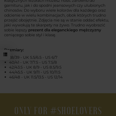
klasycznych wzorach możesz nosić zarówno do
garnituru, jak i do spodni jeansowych czy ulubionych
chinosów. Do wyboru wiele kolorów dla każdego oraz
odcienie w wielu kombinacjach, obok których trudno
przejść obojętnie. Zdjęcia nie są w stanie oddać efektu,
jaki wywołują te skarpety na żywo. Trudno wyobrazić
sobie lepszy
prezent dla eleganckiego mężczyzny
ceniącego sobie styl i klasę.
Rozmiary:
38/39 - UK 5.5/6.5 - US 6/7
40/41 - UK 7/7.5 - US 7.5/8
42/43.5 - UK 8/9 - US 8.5/9.5
44/45.5 - UK 9/11 - US 10/11.5
46/48 - UK 11.5/13.5 - US 12/14
ONLY FOR #SHOELOVERS