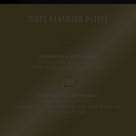
ZŁOTY STANDARD PATINE
DARMOWA DOSTAWA
Dla zamówień powyżej
999 PLN na terenie Polski
BEZPŁATNA WYMIANA
Pokrywamy koszt
jednej wymiany butów (od 999 PLN) na
terenie Polski