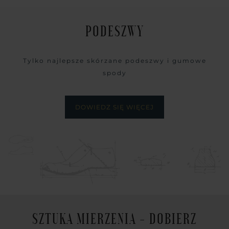
PODESZWY
Tylko najlepsze skórzane podeszwy i gumowe
spody
DOWIEDZ SIĘ WIĘCEJ
SZTUKA MIERZENIA - DOBIERZ