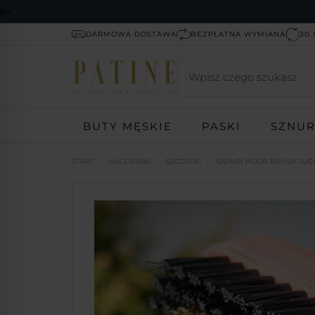
DARMOWA DOSTAWA
BEZPŁATNA WYMIANA
30 
Wyszukaj
BUTY MĘSKIE
PASKI
SZNU
START
AKCESORIA
SZCZOTKI
SAPHIR MDOR BRUSH SUE