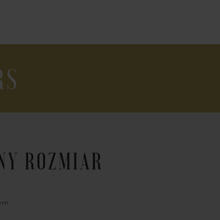
RS
LNY ROZMIAR
lem