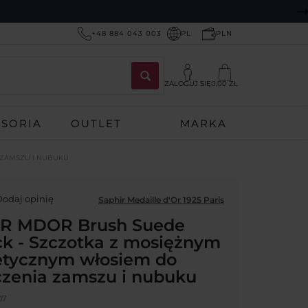
+48 884 043 003
PL
PLN
ZALOGUJ SIĘ
0,00 ZŁ
ESORIA
OUTLET
MARKA
 ZAMSZU I NUBUKU
odaj opinię
Saphir Medaille d'Or 1925 Paris
R MDOR Brush Suede
k - Szczotka z mosiężnym
tetycznym włosiem do
czenia zamszu i nubuku
07