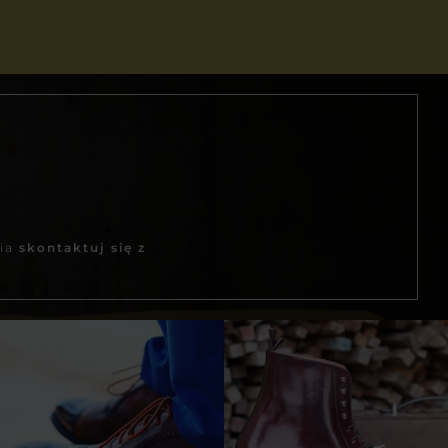
wia
skontaktuj się z