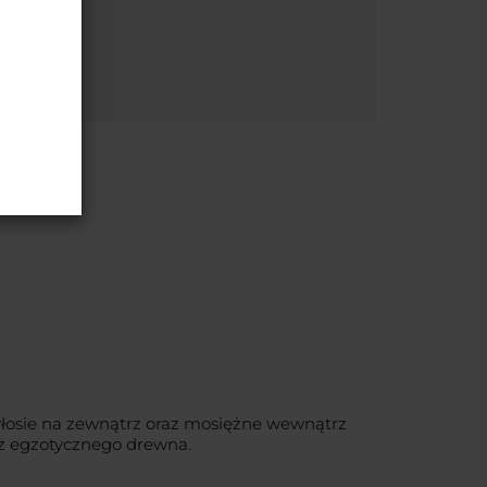
włosie na zewnątrz oraz mosiężne wewnątrz
 z egzotycznego drewna.