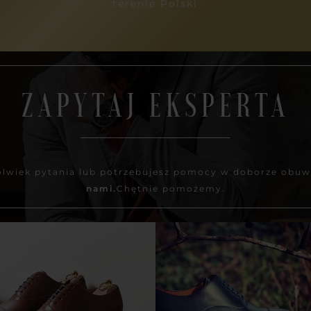
terenie Polski
ZAPYTAJ EKSPERTA
kolwiek pytania lub potrzebujesz pomocy w doborze obu
nami.
Chętnie pomożemy.