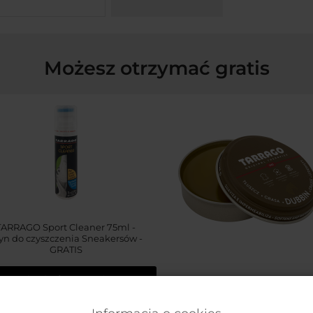
Możesz otrzymać gratis
TARRAGO Sport Cleaner 75ml -
yn do czyszczenia Sneakersów -
GRATIS
brakuje
1 499 zł
TARRAGO Dubbin 50ml #00
INCOLORO / BEZBARWNY tłus
do skór - GRATIS