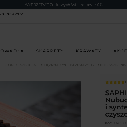
WYPRZEDAŹ Cedrowych Wieszaków -40%
DNI NA ZWROT
ROWADŁA
SKARPETY
KRAWATY
AKC
DE NUBUCK - SZCZOTKA Z MOSIĘŻNYM I SYNTETYCZNYM WŁOSIEM DO CZYSZCZENIA
D
SAPHI
Nubuc
i syn
czysz
Kod:
0026530