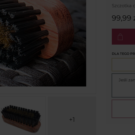
Szczotka 
99,99 
DLA TEGO P
Jeśli z
+1