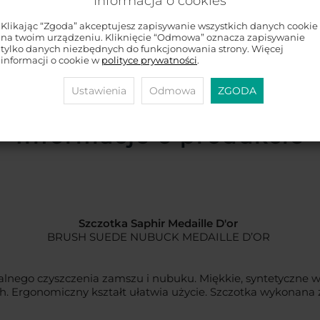
Informacja o cookies
brakuje
1 699 zł
Klikając “Zgoda” akceptujesz zapisywanie wszystkich danych cookie
na twoim urządzeniu. Kliknięcie “Odmowa” oznacza zapisywanie
tylko danych niezbędnych do funkcjonowania strony. Więcej
informacji o cookie w
polityce prywatności
.
Ustawienia
Odmowa
ZGODA
PATINE
Informacje o produkcie
Szczotka Saphir Medaille D'or
UCK MEDAILLE D’OR
alnego czyszczenia zamszu i nubuku. Miękkie, syntetyczne 
ch. Ergonomiczny kształt ułatwia użycie. Szczotka wykonana