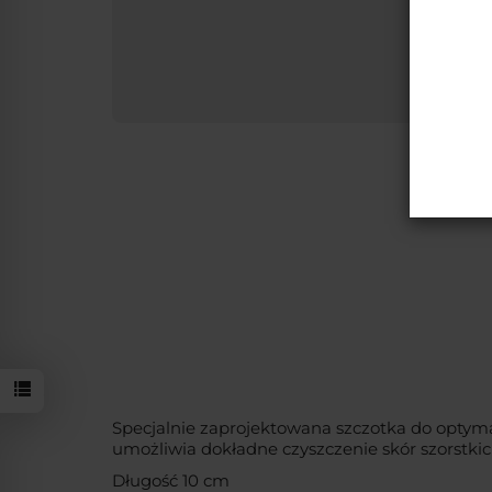
BRUSH SUEDE NUB
Specjalnie zaprojektowana szczotka do optym
umożliwia dokładne czyszczenie skór szorstki
Długość 10 cm