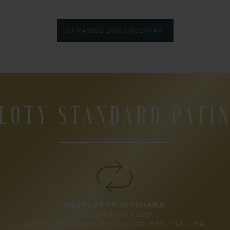
SPRAWDŹ SWÓJ ROZMIAR
ŁOTY STANDARD PATI
BEZPŁATNA WYMIANA
Pokrywamy koszt
jednej wymiany butów (od 999 PLN) na