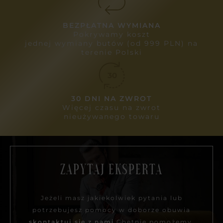
BEZPŁATNA WYMIANA
Pokrywamy koszt
jednej wymiany butów (od 999 PLN) na
terenie Polski
30 DNI NA ZWROT
Więcej czasu na zwrot
nieużywanego towaru
ZAPYTAJ EKSPERTA
Jeżeli masz jakiekolwiek pytania lub
potrzebujesz pomocy w doborze obuwia
skontaktuj się z nami.
Chętnie pomożemy.