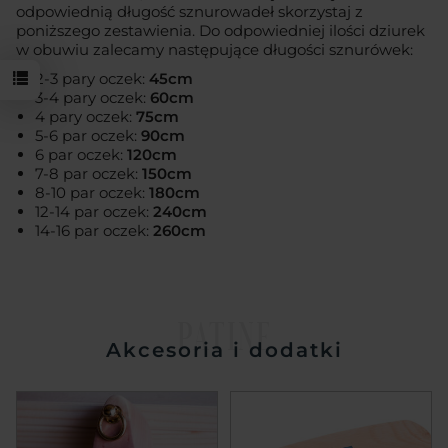
odpowiednią długość sznurowadeł skorzystaj z
poniższego zestawienia. Do odpowiedniej ilości dziurek
w obuwiu zalecamy następujące długości sznurówek:
2-3 pary oczek:
45cm
3-4 pary oczek:
60cm
4 pary oczek:
75cm
5-6 par oczek:
90cm
6 par oczek:
120cm
7-8 par oczek:
150cm
8-10 par oczek:
180cm
12-14 par oczek:
240cm
14-16 par oczek:
260cm
PATINE
Akcesoria i dodatki