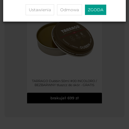
Ustawienia
Odmowa
ZGODA
TARRAGO Dubbin 50ml #00 INCOLORO /
BEZBARWNY tłuszcz do skór - GRATIS
brakuje
1 699 zł