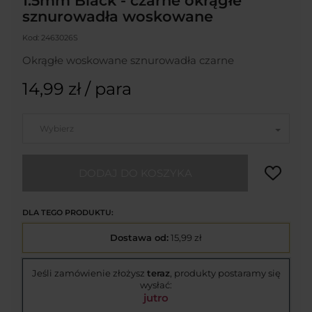
1.5mm Black - czarne okrągłe
sznurowadła woskowane
Kod:
2463026S
Okrągłe woskowane sznurowadła czarne
14,99 zł
/ para
Wybierz
DODAJ DO KOSZYKA
DLA TEGO PRODUKTU:
Dostawa od:
15,99 zł
Jeśli zamówienie złożysz
teraz
, produkty postaramy się
wysłać:
jutro