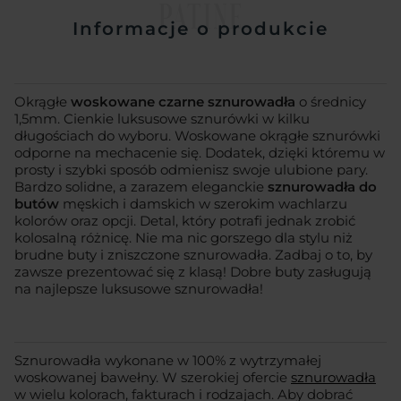
PATINE
Informacje o produkcie
Okrągłe
woskowane
czarne sznurowadła
o średnicy
1,5mm. Cienkie luksusowe sznurówki w kilku
długościach do wyboru. Woskowane okrągłe sznurówki
odporne na mechacenie się. Dodatek, dzięki któremu w
prosty i szybki sposób odmienisz swoje ulubione pary.
Bardzo solidne, a zarazem eleganckie
sznurowadła do
butów
męskich i damskich w szerokim wachlarzu
kolorów oraz opcji. Detal, który potrafi jednak zrobić
kolosalną różnicę. Nie ma nic gorszego dla stylu niż
brudne buty i zniszczone sznurowadła. Zadbaj o to, by
zawsze prezentować się z klasą! Dobre buty zasługują
na najlepsze luksusowe sznurowadła!
Sznurowadła wykonane w 100% z wytrzymałej
woskowanej bawełny. W szerokiej ofercie
sznurowadła
w wielu kolorach, fakturach i rodzajach. Aby dobrać