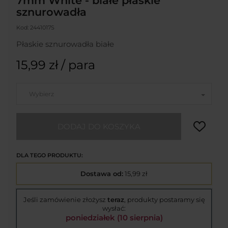
7mm White - białe płaskie
sznurowadła
Kod:
2441017S
Płaskie sznurowadła białe
15,99 zł
/ para
Wybierz
DODAJ DO KOSZYKA
DLA TEGO PRODUKTU:
Dostawa od:
15,99 zł
Jeśli zamówienie złożysz
teraz
, produkty postaramy się
wysłać:
poniedziałek (10 sierpnia)