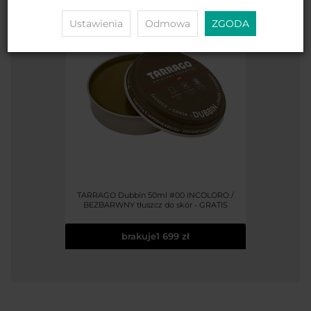
Ustawienia
Odmowa
ZGODA
TARRAGO Dubbin 50ml #00 INCOLORO /
BEZBARWNY tłuszcz do skór - GRATIS
brakuje
1 699 zł