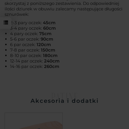
skorzystaj z poniższego zestawienia. Do odpowiedniej
ilości dziurek w obuwiu zalecamy następujące długości
sznurówek:
2-3 pary oczek:
45cm
3-4 pary oczek:
60cm
4 pary oczek:
75cm
5-6 par oczek:
90cm
6 par oczek:
120cm
7-8 par oczek:
150cm
8-10 par oczek:
180cm
12-14 par oczek:
240cm
14-16 par oczek:
260cm
PATINE
Akcesoria i dodatki