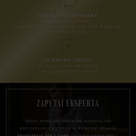
BEZPŁATNA WYMIANA
Pokrywamy koszt
jednej wymiany butów (od 999 PLN) na
terenie Polski
30 DNI NA ZWROT
Więcej czasu na zwrot
nieużywanego towaru
ZAPYTAJ EKSPERTA
Jeżeli masz jakiekolwiek pytania lub
potrzebujesz pomocy w doborze obuwia
skontaktuj się z nami.
Chętnie pomożemy.