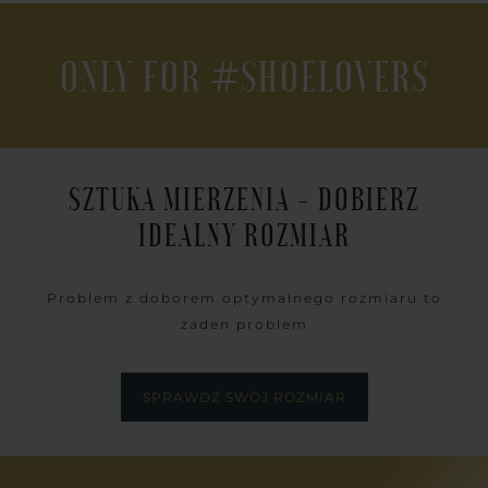
ONLY FOR #SHOELOVERS
SZTUKA MIERZENIA - DOBIERZ
IDEALNY ROZMIAR
Problem z doborem optymalnego rozmiaru to
żaden problem
SPRAWDŹ SWÓJ ROZMIAR