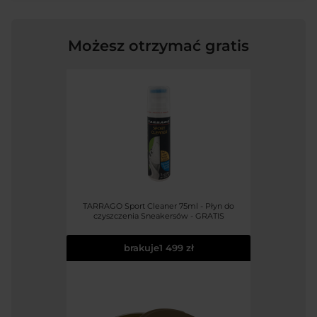
Możesz otrzymać gratis
TARRAGO Sport Cleaner 75ml - Płyn do
czyszczenia Sneakersów - GRATIS
brakuje
1 499 zł