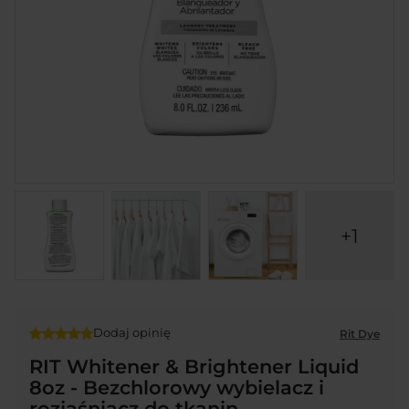
+1
Dodaj opinię
Rit Dye
RIT Whitener & Brightener Liquid
8oz - Bezchlorowy wybielacz i
rozjaśniacz do tkanin