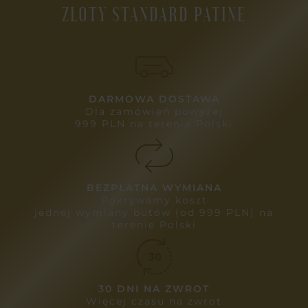
ZŁOTY STANDARD PATINE
DARMOWA DOSTAWA
Dla zamówień powyżej
999 PLN na terenie Polski
BEZPŁATNA WYMIANA
Pokrywamy koszt
jednej wymiany butów (od 999 PLN) na
terenie Polski
30 DNI NA ZWROT
Więcej czasu na zwrot