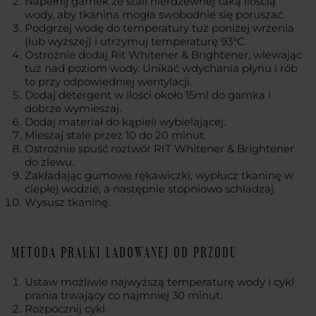
Napełnij garnek ze stali nierdzewnej taką ilością
wody, aby tkanina mogła swobodnie się poruszać.
Podgrzej wodę do temperatury tuż poniżej wrzenia
(lub wyższej) i utrzymuj temperaturę 93°C.
Ostrożnie dodaj Rit Whitener & Brightener, wlewając
tuż nad poziom wody. Unikać wdychania płynu i rób
to przy odpowiedniej wentylacji.
Dodaj detergent w ilości około 15ml do garnka i
dobrze wymieszaj.
Dodaj materiał do kąpieli wybielającej.
Mieszaj stale przez 10 do 20 minut.
Ostrożnie spuść roztwór RIT Whitener & Brightener
do zlewu.
Zakładając gumowe rękawiczki, wypłucz tkaninę w
ciepłej wodzie, a następnie stopniowo schładzaj.
Wysusz tkaninę.
METODA PRALKI ŁADOWANEJ OD PRZODU
Ustaw możliwie najwyższą temperaturę wody i cykl
prania trwający co najmniej 30 minut.
Rozpocznij cykl.