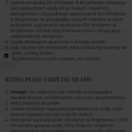
Ostrożnie dodaj Rit Whitener & Brightener, wlewając
tuż nad poziom wody. Przy małych i średnich
obciążeniach użyj jednego opakowania Rit Whitener
& Brightener. W przypadku dużych i bardzo dużych
ładunków użyj dwóch opakowań Rit Whitener &
Brightener. Unikaj wdychania proszku i stosuj przy
odpowiedniej wentylacji.
Dodaj detergent do prania w zwykły sposób.
Gdy zacznie się mieszanie, włóż rozłożoną tkaninę do
pralki. Unikaj ścisku.
Po zakończeniu cyklu wysusz, jak zwykle.
METODA PRALKI ŁADOWANEJ OD GÓRY
Uwaga:
nie zalecamy tej metody w przypadku
bardzo dużych przedmiotów lub wielu przedmiotów.
Włóż tkaninę do pralki.
Ustaw możliwie najwyższą temperaturę wody i cykl
prania trwający co najmniej 30 minut.
Ostrożnie wymieszaj Rit Whitener & Brightener z 470
ml bardzo gorącej wody. Przy małych i średnich
obciążeniach użyj jednego opakowania Rit Whitener