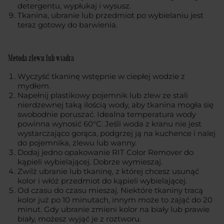
detergentu, wypłukaj i wysusz.
Tkanina, ubranie lub przedmiot po wybielaniu jest
teraz gotowy do barwienia.
Metoda zlewu lub wiadra
Wyczyść tkaninę wstępnie w ciepłej wodzie z
mydłem.
Napełnij plastikowy pojemnik lub zlew ze stali
nierdzewnej taką ilością wody, aby tkanina mogła się
swobodnie poruszać. Idealna temperatura wody
powinna wynosić 60°C. Jeśli woda z kranu nie jest
wystarczająco gorąca, podgrzej ją na kuchence i nalej
do pojemnika, zlewu lub wanny.
Dodaj jedno opakowanie RIT Color Remover do
kąpieli wybielającej. Dobrze wymieszaj.
Zwilż ubranie lub tkaninę, z której chcesz usunąć
kolor i włóż przedmiot do kąpieli wybielającej.
Od czasu do czasu mieszaj. Niektóre tkaniny tracą
kolor już po 10 minutach, innym może to zająć do 20
minut. Gdy ubranie zmieni kolor na biały lub prawie
biały, możesz wyjąć je z roztworu.