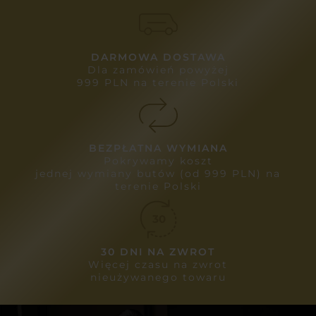
DARMOWA DOSTAWA
Dla zamówień powyżej
999 PLN na terenie Polski
BEZPŁATNA WYMIANA
Pokrywamy koszt
jednej wymiany butów (od 999 PLN) na
terenie Polski
30 DNI NA ZWROT
Więcej czasu na zwrot
nieużywanego towaru