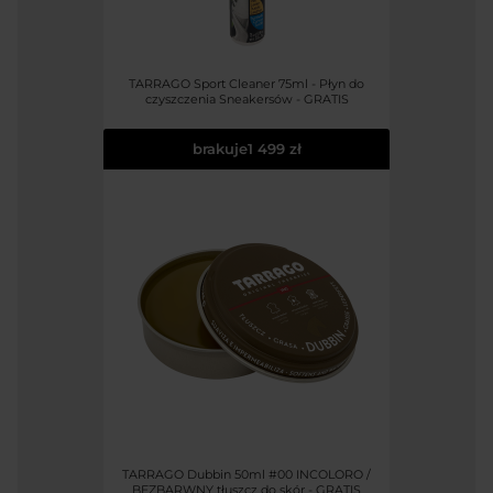
TARRAGO Sport Cleaner 75ml - Płyn do
czyszczenia Sneakersów - GRATIS
brakuje
1 499 zł
TARRAGO Dubbin 50ml #00 INCOLORO /
BEZBARWNY tłuszcz do skór - GRATIS