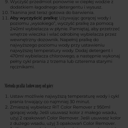
Wyczyść przedmiot ponownie w ciepłej wodzie z
dodatkiem łagodnego detergentu i wysusz.
Tkanina jest teraz gotowa do barwienia.
Aby wyczyścić pralkę:
Używając gorącej wody i
poziomu „wysokiego”, wyczyść pralkę za pomocą
240ml wybielacza w płynie. Pamiętaj, aby przetrzeć
wnętrze wieczka i wlać odrobinę wybielacza przez
wewnętrzny dozownik. Napełnij pralkę do
najwyższego poziomu wody przy ustawieniu
najwyższej temperatury wody. Dodaj detergent i
470ml wybielacza chlorowego, a następnie wykonaj
pełny cykl prania z trzema lub czterema starymi
ręcznikami.
Metoda pralki ładowanej od góry
Ustaw możliwie najwyższą temperaturę wody i cykl
prania trwający co najmniej 30 minut.
Zmieszaj wybielacz RIT Color Remover z 950ml
gorącej wody. Jeśli usuwasz kolor z małego wsadu,
użyj 2 opakowań Color Remover. Jeśli usuwasz kolor
z dużego wsadu, użyj 3 opakowań Color Remover.