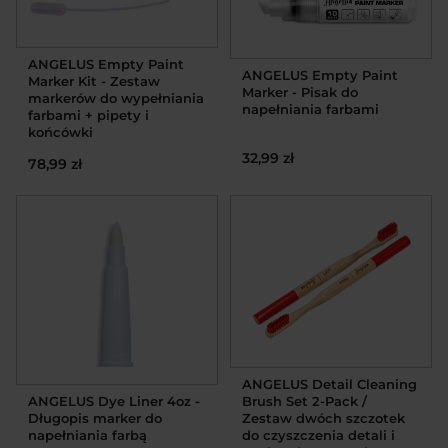
ANGELUS Empty Paint
ANGELUS Empty Paint
Marker Kit - Zestaw
Marker - Pisak do
markerów do wypełniania
napełniania farbami
farbami + pipety i
końcówki
32,99 zł
78,99 zł
ANGELUS Detail Cleaning
ANGELUS Dye Liner 4oz -
Brush Set 2-Pack /
Długopis marker do
Zestaw dwóch szczotek
napełniania farbą
do czyszczenia detali i