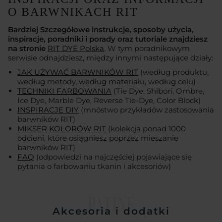
O BARWNIKACH RIT
Bardziej Szczegółowe instrukcje, sposoby użycia,
inspiracje, poradniki i porady oraz tutoriale znajdziesz
na stronie
RIT DYE Polska
. W tym poradnikowym
serwisie odnajdziesz, między innymi następujące działy:
JAK UŻYWAĆ BARWNIKÓW RIT
(według produktu,
według metody, według materiału, według celu)
TECHNIKI FARBOWANIA
(Tie Dye, Shibori, Ombre,
Ice Dye, Marble Dye, Reverse Tie-Dye, Color Block)
INSPIRACJE DIY
(mnóstwo przykładów zastosowania
barwników RIT)
MIKSER KOLORÓW RIT
(kolekcja ponad 1000
odcieni, które osiągniesz poprzez mieszanie
barwników RIT)
FAQ
(odpowiedzi na najczęściej pojawiające się
pytania o farbowaniu tkanin i akcesoriów)
PATINE
Akcesoria i dodatki