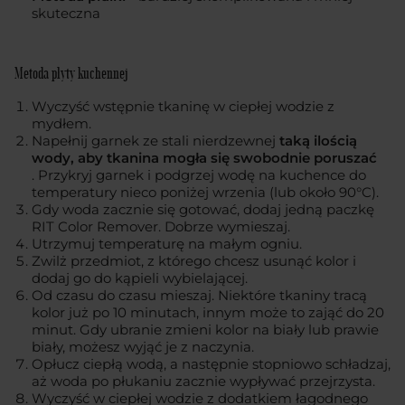
skuteczna
Metoda płyty kuchennej
Wyczyść wstępnie tkaninę w ciepłej wodzie z
mydłem.
Napełnij garnek ze stali nierdzewnej
taką ilością
wody, aby tkanina mogła się swobodnie poruszać
. Przykryj garnek i podgrzej wodę na kuchence do
temperatury nieco poniżej wrzenia (lub około 90°C).
Gdy woda zacznie się gotować, dodaj jedną paczkę
RIT Color Remover. Dobrze wymieszaj.
Utrzymuj temperaturę na małym ogniu.
Zwilż przedmiot, z którego chcesz usunąć kolor i
dodaj go do kąpieli wybielającej.
Od czasu do czasu mieszaj. Niektóre tkaniny tracą
kolor już po 10 minutach, innym może to zająć do 20
minut. Gdy ubranie zmieni kolor na biały lub prawie
biały, możesz wyjąć je z naczynia.
Opłucz ciepłą wodą, a następnie stopniowo schładzaj,
aż woda po płukaniu zacznie wypływać przejrzysta.
Wyczyść w ciepłej wodzie z dodatkiem łagodnego