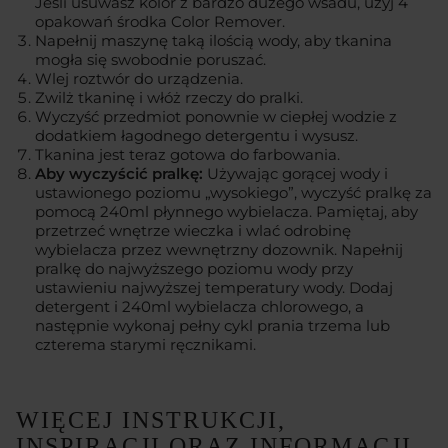
Jeśli usuwasz kolor z bardzo dużego wsadu, użyj 4
opakowań środka Color Remover.
Napełnij maszynę taką ilością wody, aby tkanina
mogła się swobodnie poruszać.
Wlej roztwór do urządzenia.
Zwilż tkaninę i włóż rzeczy do pralki.
Wyczyść przedmiot ponownie w ciepłej wodzie z
dodatkiem łagodnego detergentu i wysusz.
Tkanina jest teraz gotowa do farbowania.
Aby wyczyścić pralkę:
Używając gorącej wody i
ustawionego poziomu „wysokiego”, wyczyść pralkę za
pomocą 240ml płynnego wybielacza. Pamiętaj, aby
przetrzeć wnętrze wieczka i wlać odrobinę
wybielacza przez wewnętrzny dozownik. Napełnij
pralkę do najwyższego poziomu wody przy
ustawieniu najwyższej temperatury wody. Dodaj
detergent i 240ml wybielacza chlorowego, a
następnie wykonaj pełny cykl prania trzema lub
czterema starymi ręcznikami.
WIĘCEJ INSTRUKCJI,
INSPIRACJI ORAZ INFORMACJI