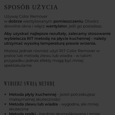
SPOSÓB UŻYCIA
Używaj Color Remover
w
dobrze
wentylowanym
pomieszczeniu
. Otwórz
dowolne okna i włącz
wentylator
, jeśli go posiadasz.
Aby uzyskać najlepsze rezultaty, zalecamy stosowanie
wybielacza RIT metodą na płycie kuchennej - należy
utrzymać wysoką temperaturę prawie wrzenia.
Możesz jednak również użyć RIT Color Remover w
pralce lub metodą zlewu lub wiadra - w takim
przypadku jednak efekty mogą być mniej
spektakularne.
WYBIERZ SWOJĄ METODĘ
Metoda płyty kuchennej
- jeżeli potrzebujesz
maksymalnej skuteczności
Metoda zlewu lub wiadra
- wygodna, ale mniej
skuteczna
Metoda pralki
- bardziej skomplikowana i mniej