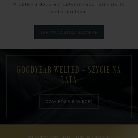
Problem z doborem optymalnego rozmiaru to
żaden problem
SPRAWDŹ SWÓJ ROZMIAR
GOODYEAR WELTED - SZYCIE NA
LATA
DOWIEDZ SIĘ WIĘCEJ