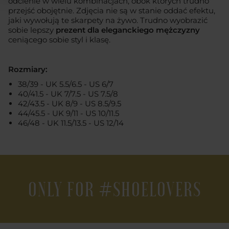
odcienie w wielu kombinacjach, obok których trudno
przejść obojętnie. Zdjęcia nie są w stanie oddać efektu,
jaki wywołują te skarpety na żywo. Trudno wyobrazić
sobie lepszy
prezent dla eleganckiego mężczyzny
ceniącego sobie styl i klasę.
Rozmiary:
38/39 - UK 5.5/6.5 - US 6/7
40/41.5 - UK 7/7.5 - US 7.5/8
42/43.5 - UK 8/9 - US 8.5/9.5
44/45.5 - UK 9/11 - US 10/11.5
46/48 - UK 11.5/13.5 - US 12/14
ONLY FOR #SHOELOVERS