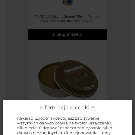
TARRAGO Sport Cleaner 75ml - Płyn do
czyszczenia Sneakersów - GRATIS
brakuje
1 499 zł
Informacja o cookies
Klikając “Zgoda” akceptujesz zapisywanie
wszystkich danych cookie na twoim urządzeniu.
TARRAGO Dubbin 50ml #00 INCOLORO /
Kliknięcie “Odmowa” oznacza zapisywanie tylko
BEZBARWNY tłuszcz do skór - GRATIS
danych niezbędnych do funkcjonowania strony.