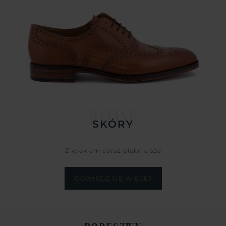
PATINE
SKÓRY
Z wiekiem coraz piękniejsze
DOWIEDZ SIĘ WIĘCEJ