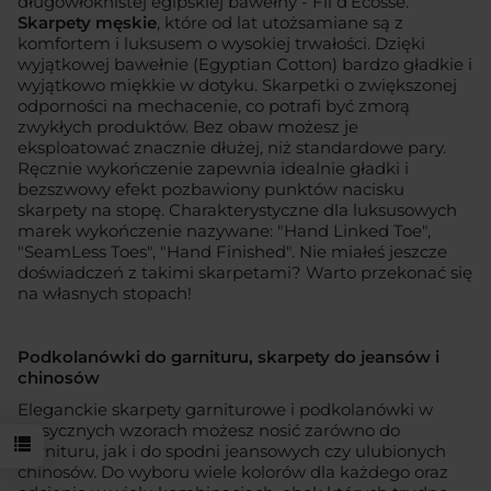
długowłóknistej egipskiej bawełny - Fil d’Ecosse.
Skarpety męskie
, które od lat utożsamiane są z
komfortem i luksusem o wysokiej trwałości. Dzięki
wyjątkowej bawełnie (Egyptian Cotton) bardzo gładkie i
wyjątkowo miękkie w dotyku. Skarpetki o zwiększonej
odporności na mechacenie, co potrafi być zmorą
zwykłych produktów. Bez obaw możesz je
eksploatować znacznie dłużej, niż standardowe pary.
Ręcznie wykończenie zapewnia idealnie gładki i
bezszwowy efekt pozbawiony punktów nacisku
skarpety na stopę. Charakterystyczne dla luksusowych
marek wykończenie nazywane: "Hand Linked Toe",
"SeamLess Toes", "Hand Finished". Nie miałeś jeszcze
doświadczeń z takimi skarpetami? Warto przekonać się
na własnych stopach!
Podkolanówki do garnituru, skarpety do jeansów i
chinosów
Eleganckie skarpety garniturowe i podkolanówki w
klasycznych wzorach możesz nosić zarówno do
garnituru, jak i do spodni jeansowych czy ulubionych
chinosów. Do wyboru wiele kolorów dla każdego oraz