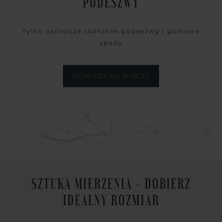
PODESZWY
Tylko najlepsze skórzane podeszwy i gumowe
spody
DOWIEDZ SIĘ WIĘCEJ
SZTUKA MIERZENIA - DOBIERZ
IDEALNY ROZMIAR