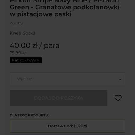
Pindot Stripe Navy Blue / Pistacio
Green - Granatowe podkolanówki
w pistacjowe paski
Kod:
173
Knee Socks
40,00 zł
/ para
79,99 zł
Rabat: -
39,99 zł
Wybierz
DODAJ DO KOSZYKA
DLA TEGO PRODUKTU:
Dostawa od:
15,99 zł