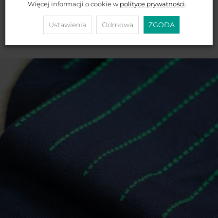
Więcej informacji o cookie w
polityce prywatności
.
brakuje
1 699 zł
Ustawienia
Odmowa
ZGODA