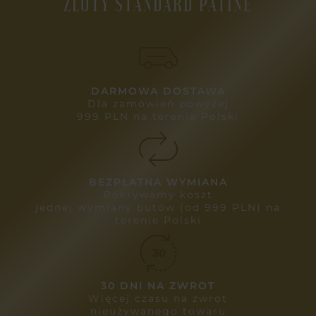
ZŁOTY STANDARD PATINE
DARMOWA DOSTAWA
Dla zamówień powyżej
999 PLN na terenie Polski
BEZPŁATNA WYMIANA
Pokrywamy koszt
jednej wymiany butów (od 999 PLN) na
terenie Polski
30 DNI NA ZWROT
Więcej czasu na zwrot
nieużywanego towaru