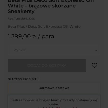
Beta Plus Deco Soft Expresso Off
White - brązowe skórzane
Sneakersy
Kod:
TLBS2BPL_DSE
Beta Plus / Deco Soft Expresso Off White
1 399,00 zł
/ para
Wybierz
DODAJ DO KOSZYKA
DLA TEGO PRODUKTU:
Darmowa dostawa
Jeśli zamówienie złożysz
teraz
, produkty postaramy się
wysłać: