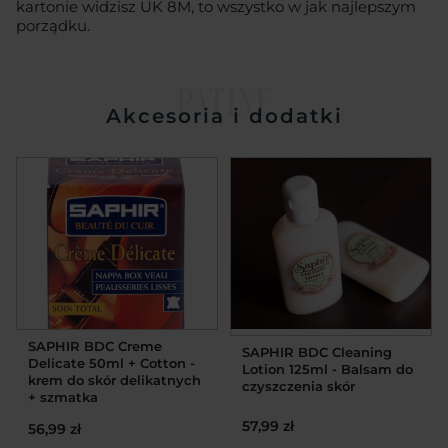
kartonie widzisz UK 8M, to wszystko w jak najlepszym
porządku.
PATINE
Akcesoria i dodatki
SAPHIR BDC Creme
SAPHIR BDC Cleaning
Delicate 50ml + Cotton -
Lotion 125ml - Balsam do
krem do skór delikatnych
czyszczenia skór
+ szmatka
57,99 zł
56,99 zł