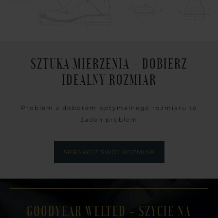
SZTUKA MIERZENIA - DOBIERZ
IDEALNY ROZMIAR
Problem z doborem optymalnego rozmiaru to
żaden problem
SPRAWDŹ SWÓJ ROZMIAR
GOODYEAR WELTED - SZYCIE NA