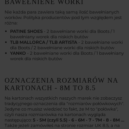
BAWEŁNIENE WORKI
Nie każda para zawiera taką samą ilość bawełnianych
worków. Polityka producentów pod tym względem jest
różna:
PATINE SHOES
- 2 bawełniane worki dla Boots / 1
bawełniany worek dla niskich butów
TLB MALLORCA / TLB ARTISTA
- 2 bawełniane worki
dla Boots / 2 bawełniane worki dla niskich butów
YANKO
- 2 bawełniane worki dla Boots / 1 bawełniany
worek dla niskich butów
OZNACZENIA ROZMIARÓW NA
KARTONACH - 8M TO 8.5
Na kartonach wszystkich naszych marek nie zobaczysz
tradycyjnego oznaczenia dla "rozmiarów połówkowych".
Jedyne co musisz wiedzieć to fakt, że M to "połówka",
czyli nasza rozmiarówka na kartonach wygląda
następująco:
5 - 5M (czyli 5.5) - 6 - 6M - 7 - 7M - 8 - 8M ...
Także jeżeli zamówiłeś na stronie rozmiar UK 8.5, a na