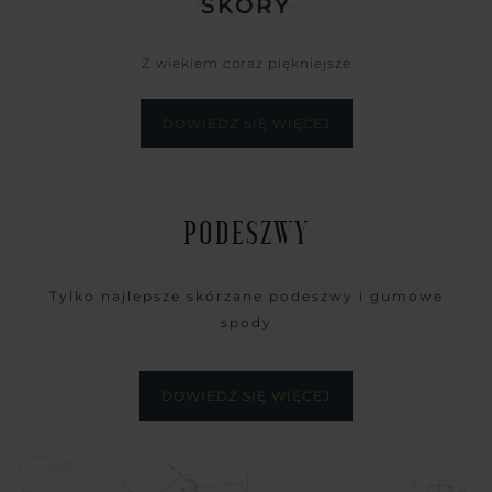
SKÓRY
Z wiekiem coraz piękniejsze
DOWIEDZ SIĘ WIĘCEJ
PODESZWY
Tylko najlepsze skórzane podeszwy i gumowe
spody
DOWIEDZ SIĘ WIĘCEJ