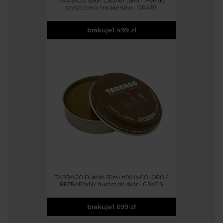
TARRAGO Sport Cleaner 75ml - Płyn do
czyszczenia Sneakersów - GRATIS
brakuje
1 499 zł
TARRAGO Dubbin 50ml #00 INCOLORO /
BEZBARWNY tłuszcz do skór - GRATIS
brakuje
1 699 zł