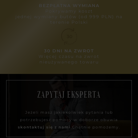
BEZPŁATNA WYMIANA
Pokrywamy koszt
jednej wymiany butów (od 999 PLN) na
terenie Polski
30 DNI NA ZWROT
Więcej czasu na zwrot
nieużywanego towaru
ZAPYTAJ EKSPERTA
Jeżeli masz jakiekolwiek pytania lub
potrzebujesz pomocy w doborze obuwia
skontaktuj się z nami.
Chętnie pomożemy.