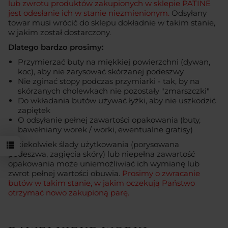
lub zwrotu produktów zakupionych w sklepie PATINE
jest odesłanie ich w stanie niezmienionym.
Odsyłany
towar musi wrócić do sklepu dokładnie w takim stanie,
w jakim został dostarczony.
Dlatego bardzo prosimy:
Przymierzać buty na miękkiej powierzchni (dywan,
koc), aby nie zarysować skórzanej podeszwy
Nie zginać stopy podczas przymiarki - tak, by na
skórzanych cholewkach nie pozostały "zmarszczki"
Do wkładania butów używać łyżki, aby nie uszkodzić
zapiętek
O odsyłanie pełnej zawartości opakowania (buty,
bawełniany worek / worki, ewentualne gratisy)
Jakiekolwiek ślady użytkowania (porysowana
podeszwa, zagięcia skóry) lub niepełna zawartość
opakowania może uniemożliwiać ich wymianę lub
zwrot pełnej wartości obuwia.
Prosimy o zwracanie
butów w takim stanie, w jakim oczekują Państwo
otrzymać nowo zakupioną parę.