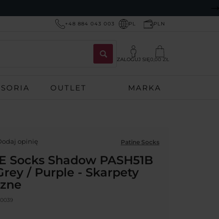
+48 884 043 003
PL
PLN
ZALOGUJ SIĘ
0,00 ZŁ
ESORIA
OUTLET
MARKA
odaj opinię
Patine Socks
E Socks Shadow PASH51B
rey / Purple - Skarpety
czne
0039