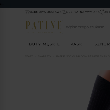
DARMOWA DOSTAWA
BEZPŁATNA WYMIANA
30 
Wyszukaj
BUTY MĘSKIE
PASKI
SZNU
START
SKARPETY
PATINE SOCKS SHADOW PASH51B DARK GR