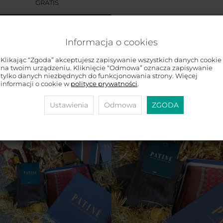
GRATIS
brakuje
1 499 zł
TARRAGO Dubbin 50ml #00
INCOLORO / BEZBARWNY tłus
Informacja o cookies
do skór - GRATIS
Klikając “Zgoda” akceptujesz zapisywanie wszystkich danych cookie
brakuje
1 699 zł
na twoim urządzeniu. Kliknięcie “Odmowa” oznacza zapisywanie
tylko danych niezbędnych do funkcjonowania strony. Więcej
informacji o cookie w
polityce prywatności
.
Ustawienia
Odmowa
ZGODA