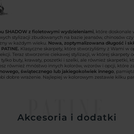
ypu SHADOW z fioletowymi wydzieleniami
, które doskonale 
lowych stylizacji zbudowanych na bazie jeansów, chinosów cz
zyzny w każdym wieku.
Nowa, zoptymalizowana długość i sk
 PATINE.
Klasyczne skarpety, które stworzyliśmy z Wami w o
cji. Teraz stworzenie ciekawej stylizacji, w której skarpety 
ko buty, krawaty, poszetki i szelki, ale również skarpetki, kt
esz również mnóstwo innych kolorów, wzorów i opcji, które
zinowego, świątecznego lub jakiegokolwiek innego
, pamięt
 robi dobre wrażenie. Najlepiej w kolorowym zestawie kilku 
PATINE
Akcesoria i dodatki