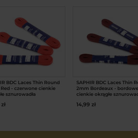
IR BDC Laces Thin Round
SAPHIR BDC Laces Thin 
ed - czerwone cienkie
2mm Bordeaux - bordow
łe sznurowadła
cienkie okrągłe sznurowa
 zł
14,99 zł