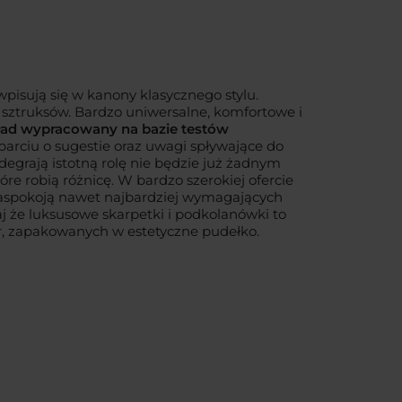
wpisują się w kanony klasycznego stylu.
y sztruksów. Bardzo uniwersalne, komfortowe i
ład wypracowany na bazie testów
parciu o sugestie oraz uwagi spływające do
odegrają istotną rolę nie będzie już żadnym
óre robią różnicę. W bardzo szerokiej ofercie
 zaspokoją nawet najbardziej wymagających
aj że luksusowe skarpetki i podkolanówki to
par, zapakowanych w estetyczne pudełko.