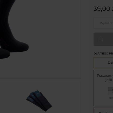
39,00 
Wybierz
DLA TEGO P
Do
Postaramy
jeśl
go