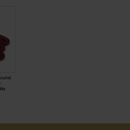
Round
e
dła