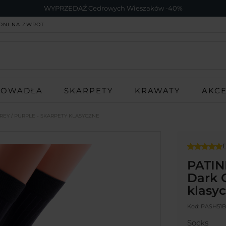
WYPRZEDAŹ Cedrowych Wieszaków -40%
DNI NA ZWROT
ROWADŁA
SKARPETY
KRAWATY
AKC
EY / PURPLE - SKARPETY KLASYCZNE
D
PATIN
Dark G
klasy
Kod:
PASH51B
Socks