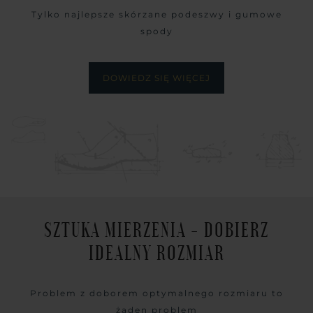
Tylko najlepsze skórzane podeszwy i gumowe
spody
DOWIEDZ SIĘ WIĘCEJ
SZTUKA MIERZENIA - DOBIERZ
IDEALNY ROZMIAR
Problem z doborem optymalnego rozmiaru to
żaden problem