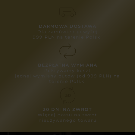
DARMOWA DOSTAWA
Dla zamówień powyżej
999 PLN na terenie Polski
BEZPŁATNA WYMIANA
Pokrywamy koszt
jednej wymiany butów (od 999 PLN) na
terenie Polski
30 DNI NA ZWROT
Więcej czasu na zwrot
nieużywanego towaru