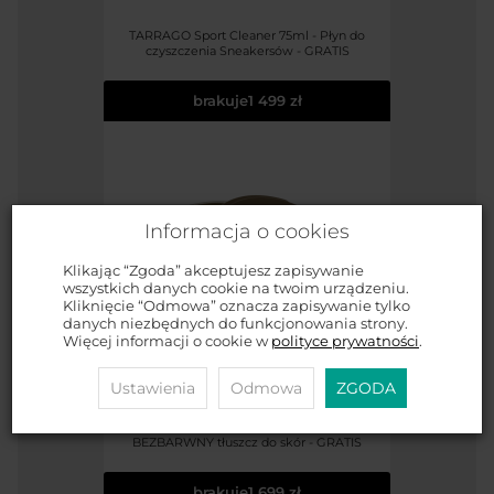
TARRAGO Sport Cleaner 75ml - Płyn do
czyszczenia Sneakersów - GRATIS
brakuje
1 499 zł
Informacja o cookies
Klikając “Zgoda” akceptujesz zapisywanie
wszystkich danych cookie na twoim urządzeniu.
Kliknięcie “Odmowa” oznacza zapisywanie tylko
danych niezbędnych do funkcjonowania strony.
Więcej informacji o cookie w
polityce prywatności
.
Ustawienia
Odmowa
ZGODA
TARRAGO Dubbin 50ml #00 INCOLORO /
BEZBARWNY tłuszcz do skór - GRATIS
brakuje
1 699 zł