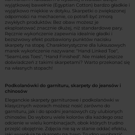
wyjątkowej bawełnie (Egyptian Cotton) bardzo gładkie i
wyjątkowo miękkie w dotyku. Skarpetki o zwiększonej
odporności na mechacenie, co potrafi być zmorą
zwykłych produktów. Bez obaw możesz je
eksploatować znacznie dłużej, niż standardowe pary.
Ręcznie wykończenie zapewnia idealnie gładki i
bezszwowy efekt pozbawiony punktów nacisku
skarpety na stopę. Charakterystyczne dla luksusowych
marek wykończenie nazywane: "Hand Linked Toe",
"SeamLess Toes", "Hand Finished". Nie miałeś jeszcze
doświadczeń z takimi skarpetami? Warto przekonać się
na własnych stopach!
Podkolanówki do garnituru, skarpety do jeansów i
chinosów
Eleganckie skarpety garniturowe i podkolanówki w
klasycznych wzorach możesz nosić zarówno do
garnituru, jak i do spodni jeansowych czy ulubionych
chinosów. Do wyboru wiele kolorów dla każdego oraz
odcienie w wielu kombinacjach, obok których trudno
przejść obojętnie. Zdjęcia nie są w stanie oddać efektu,
jaki wywołują te skarpety na żywo. Trudno wyobrazić