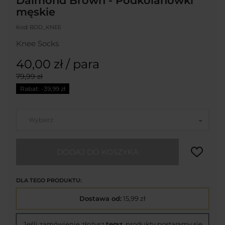
Daimond Brown - Podkolanówki
męskie
Kod:
BDD_KNEE
Knee Socks
40,00 zł
/ para
79,99 zł
Rabat: -
39,99 zł
Wybierz
DODAJ DO KOSZYKA
DLA TEGO PRODUKTU:
Dostawa od:
15,99 zł
Jeśli zamówienie złożysz
teraz
, produkty postaramy się