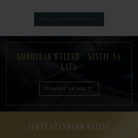
SPRAWDŹ SWÓJ ROZMIAR
GOODYEAR WELTED - SZYCIE NA
LATA
DOWIEDZ SIĘ WIĘCEJ
ZŁOTY STANDARD PATINE