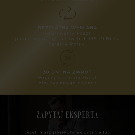
BEZPŁATNA WYMIANA
Pokrywamy koszt
jednej wymiany butów (od 999 PLN) na
terenie Polski
30 DNI NA ZWROT
Więcej czasu na zwrot
nieużywanego towaru
ZAPYTAJ EKSPERTA
Jeżeli masz jakiekolwiek pytania lub