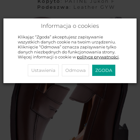
Kopyto
: PATINE Jukon F
Podeszwa
: Leather GYW
Informacja o cookies
Klikając “Zgoda” akceptujesz zapisywanie
wszystkich danych cookie na twoim urządzeniu.
Kliknięcie “Odmowa” oznacza zapisywanie tylko
danych niezbędnych do funkcjonowania strony.
Więcej informacji o cookie w
polityce prywatności
.
Ustawienia
Odmowa
ZGODA