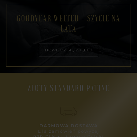
GOODYEAR WELTED - SZYCIE NA
LATA
DOWIEDZ SIĘ WIĘCEJ
ZŁOTY STANDARD PATINE
DARMOWA DOSTAWA
Dla zamówień powyżej
999 PLN na terenie Polski