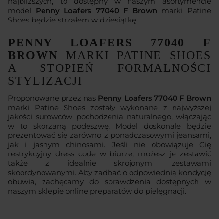
najbliższych, to dostępny w naszym asortymencie
model
Penny Loafers 77040 F Brown
marki Patine
Shoes będzie strzałem w dziesiątkę.
PENNY LOAFERS 77040 F
BROWN
MARKI PATINE SHOES
A STOPIEŃ FORMALNOŚCI
STYLIZACJI
Proponowane przez nas
Penny Loafers 77040 F Brown
marki Patine Shoes zostały wykonane z najwyższej
jakości surowców pochodzenia naturalnego, włączając
w to skórzaną podeszwę. Model doskonale będzie
prezentować się zarówno z ponadczasowymi jeansami,
jak i jasnym chinosami. Jeśli nie obowiązuje Cię
restrykcyjny dress code w biurze, możesz je zestawić
także z idealnie skrojonymi zestawami
skoordynowanymi. Aby zadbać o odpowiednią kondycję
obuwia, zachęcamy do sprawdzenia dostępnych w
naszym sklepie online preparatów do pielęgnacji.