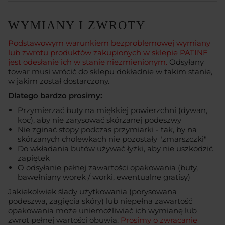
WYMIANY I ZWROTY
Podstawowym warunkiem bezproblemowej wymiany
lub zwrotu produktów zakupionych w sklepie PATINE
jest odesłanie ich w stanie niezmienionym.
Odsyłany
towar musi wrócić do sklepu dokładnie w takim stanie,
w jakim został dostarczony.
Dlatego bardzo prosimy:
Przymierzać buty na miękkiej powierzchni (dywan,
koc), aby nie zarysować skórzanej podeszwy
Nie zginać stopy podczas przymiarki - tak, by na
skórzanych cholewkach nie pozostały "zmarszczki"
Do wkładania butów używać łyżki, aby nie uszkodzić
zapiętek
O odsyłanie pełnej zawartości opakowania (buty,
bawełniany worek / worki, ewentualne gratisy)
Jakiekolwiek ślady użytkowania (porysowana
podeszwa, zagięcia skóry) lub niepełna zawartość
opakowania może uniemożliwiać ich wymianę lub
zwrot pełnej wartości obuwia.
Prosimy o zwracanie