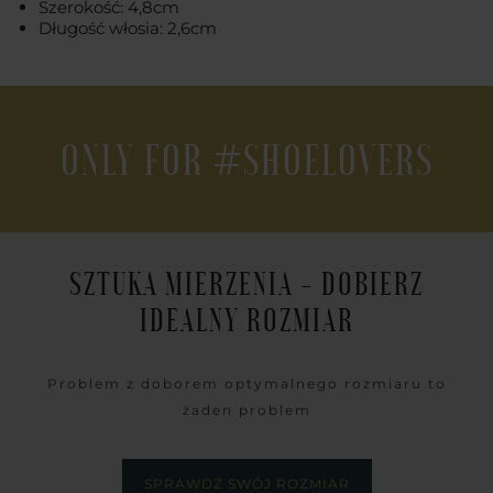
Szerokość: 4,8cm
Długość włosia: 2,6cm
ONLY FOR #SHOELOVERS
SZTUKA MIERZENIA - DOBIERZ
IDEALNY ROZMIAR
Problem z doborem optymalnego rozmiaru to
żaden problem
SPRAWDŹ SWÓJ ROZMIAR