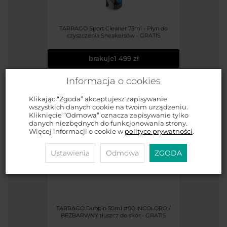
TARRAGO Sport Cleaner 75ml - Płyn do
czyszczenia Sneakersów - GRATIS
brakuje
1 499 zł
Informacja o cookies
Klikając “Zgoda” akceptujesz zapisywanie
wszystkich danych cookie na twoim urządzeniu.
Kliknięcie “Odmowa” oznacza zapisywanie tylko
danych niezbędnych do funkcjonowania strony.
Więcej informacji o cookie w
polityce prywatności
.
Ustawienia
Odmowa
ZGODA
TARRAGO Dubbin 50ml #00 INCOLORO /
BEZBARWNY tłuszcz do skór - GRATIS