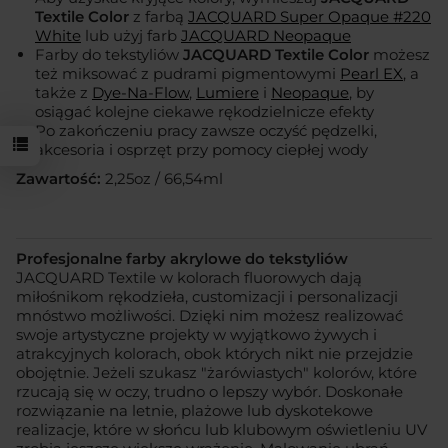
Textile Color
z farbą
JACQUARD Super Opaque #220
White
lub użyj farb
JACQUARD Neopaque
Farby do tekstyliów
JACQUARD Textile Color
możesz
też miksować z pudrami pigmentowymi
Pearl EX
, a
także z
Dye-Na-Flow
,
Lumiere
i
Neopaque
, by
osiągać kolejne ciekawe rękodzielnicze efekty
Po zakończeniu pracy zawsze oczyść pędzelki,
akcesoria i osprzęt przy pomocy ciepłej wody
Zawartość:
2,25oz / 66,54ml
Profesjonalne farby akrylowe do tekstyliów
JACQUARD Textile w kolorach fluorowych dają
miłośnikom rękodzieła, customizacji i personalizacji
mnóstwo możliwości. Dzięki nim możesz realizować
swoje artystyczne projekty w wyjątkowo żywych i
atrakcyjnych kolorach, obok których nikt nie przejdzie
obojętnie. Jeżeli szukasz "żarówiastych" kolorów, które
rzucają się w oczy, trudno o lepszy wybór. Doskonałe
rozwiązanie na letnie, plażowe lub dyskotekowe
realizacje, które w słońcu lub klubowym oświetleniu UV