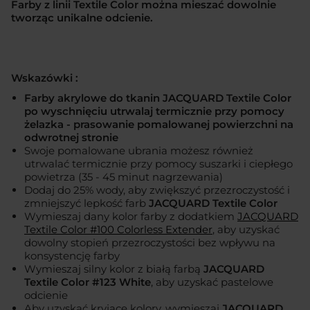
Farby z linii Textile Color można mieszać dowolnie
tworząc unikalne odcienie.
Wskazówki :
Farby akrylowe do tkanin JACQUARD Textile Color
po wyschnięciu utrwalaj termicznie przy pomocy
żelazka - prasowanie pomalowanej powierzchni na
odwrotnej stronie
Swoje pomalowane ubrania możesz również
utrwalać termicznie przy pomocy suszarki i ciepłego
powietrza (35 - 45 minut nagrzewania)
Dodaj do 25% wody, aby zwiększyć przezroczystość i
zmniejszyć lepkość farb
JACQUARD Textile Color
Wymieszaj dany kolor farby z dodatkiem
JACQUARD
Textile Color #100 Colorless Extender
, aby uzyskać
dowolny stopień przezroczystości bez wpływu na
konsystencję farby
Wymieszaj silny kolor z białą farbą
JACQUARD
Textile Color #123 White
, aby uzyskać pastelowe
odcienie
Aby uzyskać kryjące kolory, wymieszaj
JACQUARD