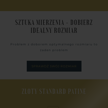
SZTUKA MIERZENIA - DOBIERZ
IDEALNY ROZMIAR
Problem z doborem optymalnego rozmiaru to
żaden problem
SPRAWDŹ SWÓJ ROZMIAR
ZŁOTY STANDARD PATINE