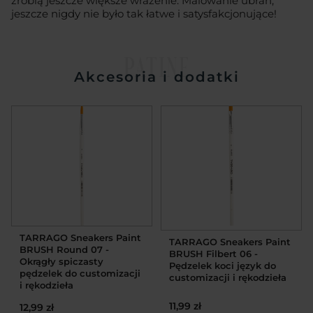
zrobią jeszcze większe wrażenie. Malowanie ubrań,
jeszcze nigdy nie było tak łatwe i satysfakcjonujące!
PATINE
Akcesoria i dodatki
TARRAGO Sneakers Paint
TARRAGO Sneakers Paint
BRUSH Round 07 -
BRUSH Filbert 06 -
Okrągły spiczasty
Pędzelek koci język do
pędzelek do customizacji
customizacji i rękodzieła
i rękodzieła
11,99 zł
12,99 zł