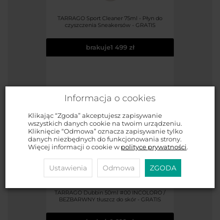
TARRAGO Sport Cleaner 75ml - Płyn do
czyszczenia Sneakersów - GRATIS
brakuje
1 499 zł
Informacja o cookies
Klikając “Zgoda” akceptujesz zapisywanie
wszystkich danych cookie na twoim urządzeniu.
Kliknięcie “Odmowa” oznacza zapisywanie tylko
danych niezbędnych do funkcjonowania strony.
Więcej informacji o cookie w
polityce prywatności
.
Ustawienia
Odmowa
ZGODA
TARRAGO Dubbin 50ml #00 INCOLORO /
BEZBARWNY tłuszcz do skór - GRATIS