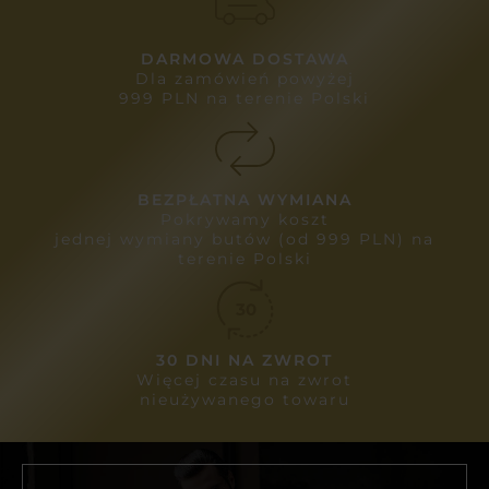
DARMOWA DOSTAWA
Dla zamówień powyżej
999 PLN na terenie Polski
BEZPŁATNA WYMIANA
Pokrywamy koszt
jednej wymiany butów (od 999 PLN) na
terenie Polski
30 DNI NA ZWROT
Więcej czasu na zwrot
nieużywanego towaru