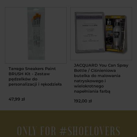
JACQUARD You Can Spray
Tarrago Sneakers Paint
Bottle / Ciśnieniowa
BRUSH Kit - Zestaw
butelka do malowania
pędzelków do
natryskowego i
personalizacji i rękodzieła
wielokrotnego
napełniania farbą
47,99 zł
192,00 zł
ONLY FOR #SHOELOVERS