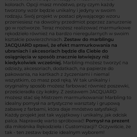
kolorach. Opcji masz mnóstwo, przy czym każdy
tworzony wzór będzie unikalny i jedyny w swoim
rodzaju. Swój projekt w postaci pływającego wzoru
przeniesiesz na dowolny przedmiot poprzez zanurzenie
go w roztworze. Teraz możesz realizować marmurkowe
rękodzieło również na bardzo nieregularnych w swoim
kształcie powierzchniach.
Zestaw do marblingu
JACQUARD sprawi, że efekt marmurkowania na
ubraniach i akcesoriach będzie dla Ciebie do
osiągnięcia w sposób znacznie łatwiejszy niż
kiedykolwiek wcześniej.
Marbling możesz tworzyć na
odzieży, akcesoriach, dodatkach, na papierze do
pakowania, na kartkach z życzeniami i niemal
wszystkim, co masz pod ręką. W tak unikalny i
oryginalny sposób możesz farbować również poszewki,
prześcieradła czy kołdry. Z zestawem JACQUARD
możesz stać się Mistrzem marmurkowania! Marbling to
idealny pomysł na artystyczne warsztaty i grupową
zabawę z farbami, która daje mnóstwo satysfakcji.
Każdy projekt jest tak wyjątkowy i unikalny, jak odcisk
palca. Naprawdę warto spróbować!
Pomysł na prezent
dla miłośnika Rękodzieła i Customizacji? Oczywiście, że
tak - ten zestaw będzie idealnym wyborem!