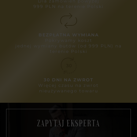
Dla zamówień powyżej
999 PLN na terenie Polski
BEZPŁATNA WYMIANA
Pokrywamy koszt
jednej wymiany butów (od 999 PLN) na
terenie Polski
30 DNI NA ZWROT
Więcej czasu na zwrot
nieużywanego towaru
ZAPYTAJ EKSPERTA