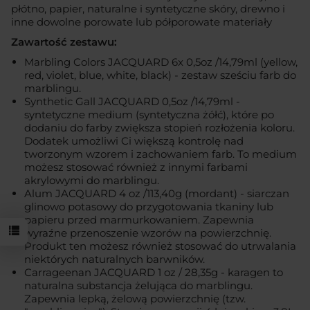
płótno, papier, naturalne i syntetyczne skóry, drewno i
inne dowolne porowate lub półporowate materiały
Zawartość zestawu:
Marbling Colors JACQUARD 6x 0,5oz /14,79ml (yellow,
red, violet, blue, white, black) - zestaw sześciu farb do
marblingu.
Synthetic Gall JACQUARD 0,5oz /14,79ml -
syntetyczne medium (syntetyczna żółć), które po
dodaniu do farby zwiększa stopień rozłożenia koloru.
Dodatek umożliwi Ci większą kontrolę nad
tworzonym wzorem i zachowaniem farb. To medium
możesz stosować również z innymi farbami
akrylowymi do marblingu.
Alum JACQUARD 4 oz /113,40g (mordant) - siarczan
glinowo potasowy do przygotowania tkaniny lub
papieru przed marmurkowaniem. Zapewnia
wyraźne przenoszenie wzorów na powierzchnię.
Produkt ten możesz również stosować do utrwalania
niektórych naturalnych barwników.
Carrageenan JACQUARD 1 oz / 28,35g - karagen to
naturalna substancja żelująca do marblingu.
Zapewnia lepką, żelową powierzchnię (tzw.