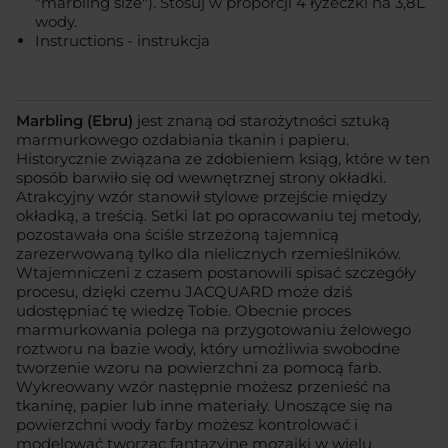
"marbling size"). Stosuj w proporcji 4 łyżeczki na 3,8L
wody.
Instructions - instrukcja
Marbling (Ebru)
jest znaną od starożytności sztuką
marmurkowego ozdabiania tkanin i papieru.
Historycznie związana ze zdobieniem ksiąg, które w ten
sposób barwiło się od wewnętrznej strony okładki.
Atrakcyjny wzór stanowił stylowe przejście między
okładką, a treścią. Setki lat po opracowaniu tej metody,
pozostawała ona ściśle strzeżoną tajemnicą
zarezerwowaną tylko dla nielicznych rzemieślników.
Wtajemniczeni z czasem postanowili spisać szczegóły
procesu, dzięki czemu JACQUARD może dziś
udostępniać tę wiedzę Tobie. Obecnie proces
marmurkowania polega na przygotowaniu żelowego
roztworu na bazie wody, który umożliwia swobodne
tworzenie wzoru na powierzchni za pomocą farb.
Wykreowany wzór następnie możesz przenieść na
tkaninę, papier lub inne materiały. Unoszące się na
powierzchni wody farby możesz kontrolować i
modelować tworząc fantazyjne mozaiki w wielu