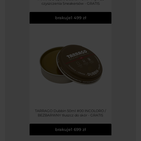
czyszczenia Sneakersów - GRATIS
brakuje
1 499 zł
TARRAGO Dubbin 50ml #00 INCOLORO /
BEZBARWNY tłuszcz do skór - GRATIS
brakuje
1 699 zł