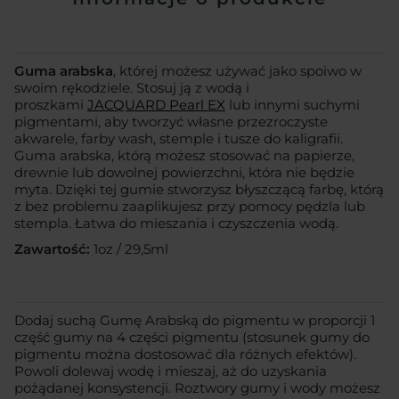
Guma arabska
, której możesz używać jako spoiwo w
swoim rękodziele. Stosuj ją z wodą i
proszkami
JACQUARD Pearl EX
lub innymi suchymi
pigmentami, aby tworzyć własne przezroczyste
akwarele, farby wash, stemple i tusze do kaligrafii.
Guma arabska, którą możesz stosować na papierze,
drewnie lub dowolnej powierzchni, która nie będzie
myta. Dzięki tej gumie stworzysz błyszczącą farbę, którą
z bez problemu zaaplikujesz przy pomocy pędzla lub
stempla. Łatwa do mieszania i czyszczenia wodą.
Zawartość:
1oz / 29,5ml
Dodaj suchą Gumę Arabską do pigmentu w proporcji 1
część gumy na 4 części pigmentu (stosunek gumy do
pigmentu można dostosować dla różnych efektów).
Powoli dolewaj wodę i mieszaj, aż do uzyskania
pożądanej konsystencji. Roztwory gumy i wody możesz