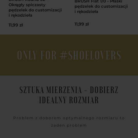
BRUSH Flat 1/0 - Płaski
Okrągły spiczasty
pędzelek do customizacji
pędzelek do customizacji
i rękodzieła
i rękodzieła
11,99 zł
11,99 zł
ONLY FOR #SHOELOVERS
SZTUKA MIERZENIA - DOBIERZ
IDEALNY ROZMIAR
Problem z doborem optymalnego rozmiaru to
żaden problem