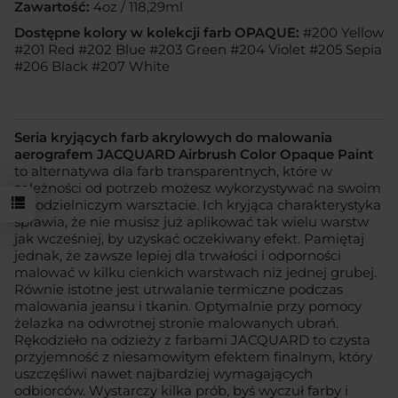
Zawartość:
4oz / 118,29ml
Dostępne kolory w kolekcji farb OPAQUE:
#200 Yellow
#201 Red #202 Blue #203 Green #204 Violet #205 Sepia
#206 Black #207 White
Seria kryjących farb akrylowych do malowania
aerografem JACQUARD Airbrush Color Opaque Paint
to alternatywa dla farb transparentnych, które w
zależności od potrzeb możesz wykorzystywać na swoim
rękodzielniczym warsztacie. Ich kryjąca charakterystyka
sprawia, że nie musisz już aplikować tak wielu warstw
jak wcześniej, by uzyskać oczekiwany efekt. Pamiętaj
jednak, że zawsze lepiej dla trwałości i odporności
malować w kilku cienkich warstwach niż jednej grubej.
Równie istotne jest utrwalanie termiczne podczas
malowania jeansu i tkanin. Optymalnie przy pomocy
żelazka na odwrotnej stronie malowanych ubrań.
Rękodzieło na odzieży z farbami JACQUARD to czysta
przyjemność z niesamowitym efektem finalnym, który
uszczęśliwi nawet najbardziej wymagających
odbiorców. Wystarczy kilka prób, byś wyczuł farby i