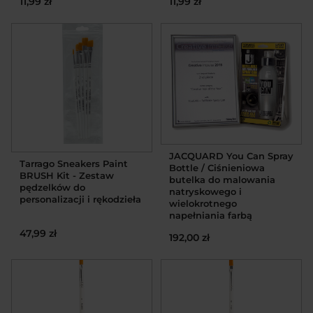
11,99 zł
11,99 zł
JACQUARD You Can Spray
Tarrago Sneakers Paint
Bottle / Ciśnieniowa
BRUSH Kit - Zestaw
butelka do malowania
pędzelków do
natryskowego i
personalizacji i rękodzieła
wielokrotnego
napełniania farbą
47,99 zł
192,00 zł