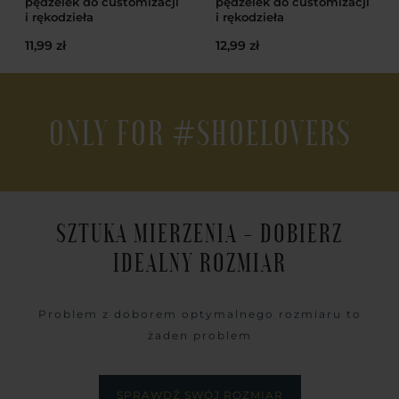
pędzelek do customizacji
pędzelek do customizacji
i rękodzieła
i rękodzieła
11,99 zł
12,99 zł
ONLY FOR #SHOELOVERS
SZTUKA MIERZENIA - DOBIERZ
IDEALNY ROZMIAR
Problem z doborem optymalnego rozmiaru to
żaden problem
SPRAWDŹ SWÓJ ROZMIAR