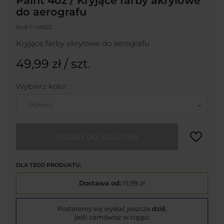
Paint 4oz / Kryjące farby akrylowe
do aerografu
Kod:
F-JAB22
Kryjące farby akrylowe do aerografu
49,99 zł
/ szt.
Wybierz kolor :
Wybierz
DODAJ DO KOSZYKA
DLA TEGO PRODUKTU:
Dostawa od:
15,99 zł
Postaramy się wysłać jeszcze
dziś
,
jeśli zamówisz w ciągu: