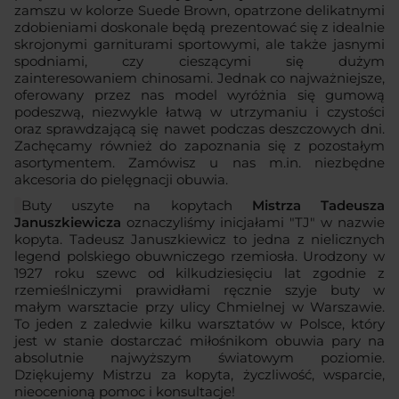
zamszu w kolorze Suede Brown, opatrzone delikatnymi
zdobieniami doskonale będą prezentować się z idealnie
skrojonymi garniturami sportowymi, ale także jasnymi
spodniami, czy cieszącymi się dużym
zainteresowaniem chinosami. Jednak co najważniejsze,
oferowany przez nas model wyróżnia się gumową
podeszwą, niezwykle łatwą w utrzymaniu i czystości
oraz sprawdzającą się nawet podczas deszczowych dni.
Zachęcamy również do zapoznania się z pozostałym
asortymentem. Zamówisz u nas m.in. niezbędne
akcesoria do pielęgnacji obuwia.
Buty uszyte na kopytach
Mistrza Tadeusza
Januszkiewicza
oznaczyliśmy inicjałami "TJ" w nazwie
kopyta. Tadeusz Januszkiewicz to jedna z nielicznych
legend polskiego obuwniczego rzemiosła. Urodzony w
1927 roku szewc od kilkudziesięciu lat zgodnie z
rzemieślniczymi prawidłami ręcznie szyje buty w
małym warsztacie przy ulicy Chmielnej w Warszawie.
To jeden z zaledwie kilku warsztatów w Polsce, który
jest w stanie dostarczać miłośnikom obuwia pary na
absolutnie najwyższym światowym poziomie.
Dziękujemy Mistrzu za kopyta, życzliwość, wsparcie,
nieocenioną pomoc i konsultacje!