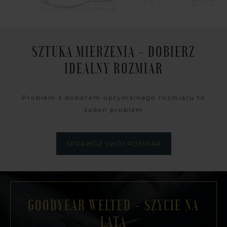
SZTUKA MIERZENIA - DOBIERZ
IDEALNY ROZMIAR
Problem z doborem optymalnego rozmiaru to
żaden problem
SPRAWDŹ SWÓJ ROZMIAR
GOODYEAR WELTED - SZYCIE NA
LATA