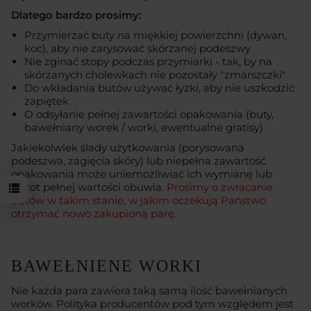
Dlatego bardzo prosimy:
Przymierzać buty na miękkiej powierzchni (dywan,
koc), aby nie zarysować skórzanej podeszwy
Nie zginać stopy podczas przymiarki - tak, by na
skórzanych cholewkach nie pozostały "zmarszczki"
Do wkładania butów używać łyżki, aby nie uszkodzić
zapiętek
O odsyłanie pełnej zawartości opakowania (buty,
bawełniany worek / worki, ewentualne gratisy)
Jakiekolwiek ślady użytkowania (porysowana
podeszwa, zagięcia skóry) lub niepełna zawartość
opakowania może uniemożliwiać ich wymianę lub
zwrot pełnej wartości obuwia.
Prosimy o zwracanie
butów w takim stanie, w jakim oczekują Państwo
otrzymać nowo zakupioną parę.
BAWEŁNIENE WORKI
Nie każda para zawiera taką samą ilość bawełnianych
worków. Polityka producentów pod tym względem jest