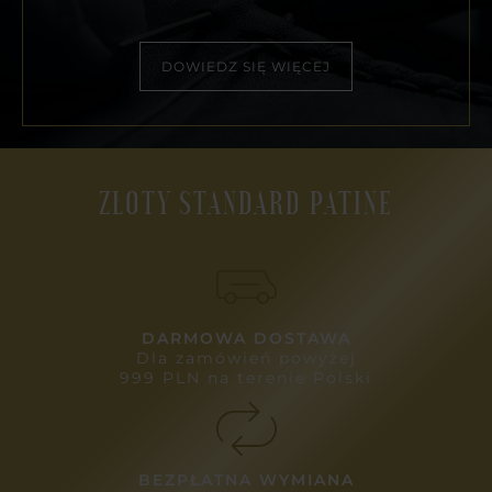
DOWIEDZ SIĘ WIĘCEJ
ZŁOTY STANDARD PATINE
DARMOWA DOSTAWA
Dla zamówień powyżej
999 PLN na terenie Polski
BEZPŁATNA WYMIANA