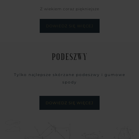
Z wiekiem coraz piękniejsze
DOWIEDZ SIĘ WIĘCEJ
PODESZWY
Tylko najlepsze skórzane podeszwy i gumowe
spody
DOWIEDZ SIĘ WIĘCEJ