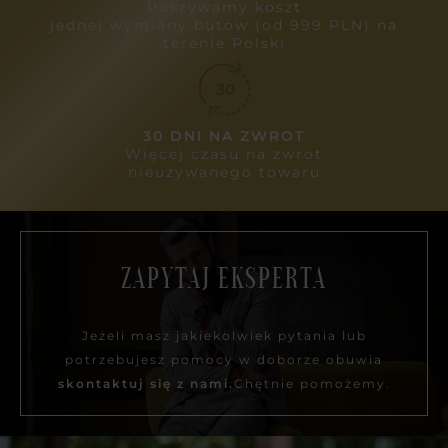
Pokrywamy koszt
jednej wymiany butów (od 999 PLN) na
terenie Polski
30 DNI NA ZWROT
Więcej czasu na zwrot
nieużywanego towaru
ZAPYTAJ EKSPERTA
Jeżeli masz jakiekolwiek pytania lub
potrzebujesz pomocy w doborze obuwia
skontaktuj się z nami.
Chętnie pomożemy.