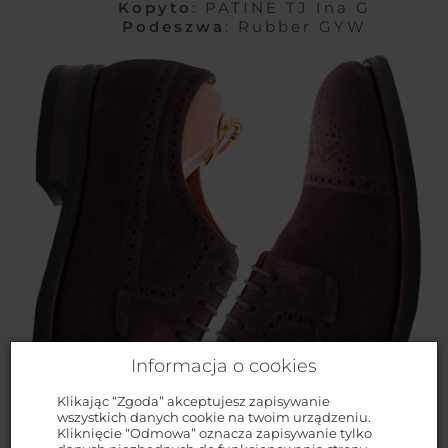
Kopyto
: PATINE TJ Ina G
Podeszwa
: Rubber GYW
Informacja o cookies
Klikając “Zgoda” akceptujesz zapisywanie
wszystkich danych cookie na twoim urządzeniu.
Kliknięcie “Odmowa” oznacza zapisywanie tylko