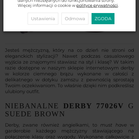
danych niezbędnych do funkcjonowania strony.
Więcej informacji o cookie w
polityce prywatności
.
Ustawienia
Odmowa
ZGODA
Jesteś mężczyzną, który na co dzień nie stroni od
eleganckich stylizacji? Nawet podczas casualowego
wyjścia ze znajomymi stawiasz na styl i klasę? W takim
razie dostępne w naszym sklepie internetowym derby
w kolorze ciemnego brązu wykonane w całości z
delikatnego w dotyku zamszu z pewnością sprostają
Twoim oczekiwaniom. To właśnie dzięki nim podkreślisz
ulubiony outfit.
NIEBANALNE
DERBY 77026V
G
SUEDE BROWN
Derby, zwane również angielkami, to
must have
w
garderobie każdego mężczyzny stawiającego na
połączenie klasy oraz wygody. Wykonane całkowicie z