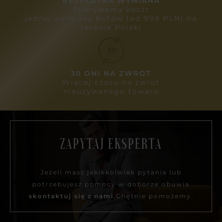
BEZPŁATNA WYMIANA
Pokrywamy koszt
jednej wymiany butów (od 999 PLN) na
terenie Polski
30 DNI NA ZWROT
Więcej czasu na zwrot
nieużywanego towaru
ZAPYTAJ EKSPERTA
Jeżeli masz jakiekolwiek pytania lub
potrzebujesz pomocy w doborze obuwia
skontaktuj się z nami.
Chętnie pomożemy.