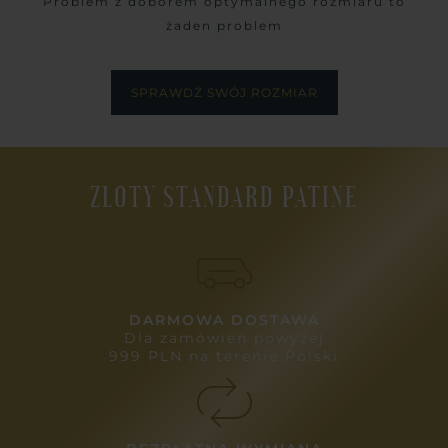
Problem z doborem optymalnego rozmiaru to
żaden problem
SPRAWDŹ SWÓJ ROZMIAR
ZŁOTY STANDARD PATINE
DARMOWA DOSTAWA
Dla zamówień powyżej
999 PLN na terenie Polski