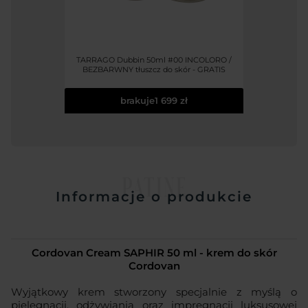
TARRAGO Dubbin 50ml #00 INCOLORO /
BEZBARWNY tłuszcz do skór - GRATIS
brakuje
1 699 zł
PATINE
Informacje o produkcie
Cordovan Cream SAPHIR 50 ml - krem do skór
Cordovan
Wyjątkowy krem stworzony specjalnie z myślą o
pielęgnacji, odżywiania oraz impregnacji luksusowej