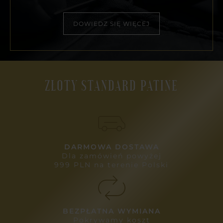
DOWIEDZ SIĘ WIĘCEJ
ZŁOTY STANDARD PATINE
DARMOWA DOSTAWA
Dla zamówień powyżej
999 PLN na terenie Polski
BEZPŁATNA WYMIANA
Pokrywamy koszt