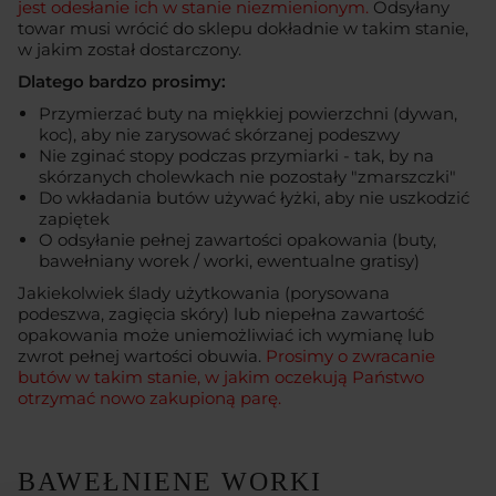
jest odesłanie ich w stanie niezmienionym.
Odsyłany
towar musi wrócić do sklepu dokładnie w takim stanie,
w jakim został dostarczony.
Dlatego bardzo prosimy:
Przymierzać buty na miękkiej powierzchni (dywan,
koc), aby nie zarysować skórzanej podeszwy
Nie zginać stopy podczas przymiarki - tak, by na
skórzanych cholewkach nie pozostały "zmarszczki"
Do wkładania butów używać łyżki, aby nie uszkodzić
zapiętek
O odsyłanie pełnej zawartości opakowania (buty,
bawełniany worek / worki, ewentualne gratisy)
Jakiekolwiek ślady użytkowania (porysowana
podeszwa, zagięcia skóry) lub niepełna zawartość
opakowania może uniemożliwiać ich wymianę lub
zwrot pełnej wartości obuwia.
Prosimy o zwracanie
butów w takim stanie, w jakim oczekują Państwo
otrzymać nowo zakupioną parę.
BAWEŁNIENE WORKI