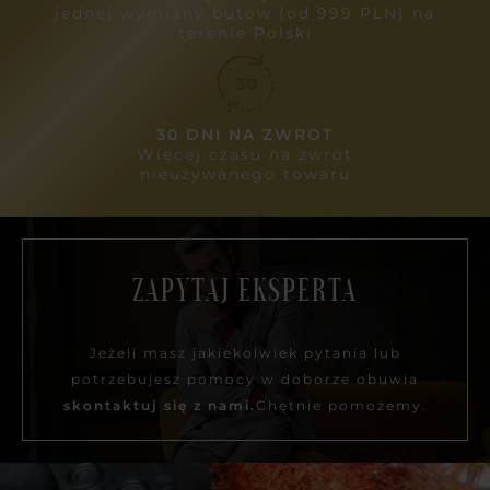
jednej wymiany butów (od 999 PLN) na
terenie Polski
30 DNI NA ZWROT
Więcej czasu na zwrot
nieużywanego towaru
ZAPYTAJ EKSPERTA
Jeżeli masz jakiekolwiek pytania lub
potrzebujesz pomocy w doborze obuwia
skontaktuj się z nami.
Chętnie pomożemy.