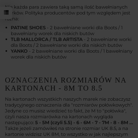
Nie każda para zawiera taką samą ilość bawełnianych
worków. Polityka producentów pod tym względem jest
różna:
PATINE SHOES
- 2 bawełniane worki dla Boots / 1
bawełniany worek dla niskich butów
TLB MALLORCA / TLB ARTISTA
- 2 bawełniane worki
dla Boots / 2 bawełniane worki dla niskich butów
YANKO
- 2 bawełniane worki dla Boots / 1 bawełniany
worek dla niskich butów
OZNACZENIA ROZMIARÓW NA
KARTONACH - 8M TO 8.5
Na kartonach wszystkich naszych marek nie zobaczysz
tradycyjnego oznaczenia dla "rozmiarów połówkowych".
Jedyne co musisz wiedzieć to fakt, że M to "połówka",
czyli nasza rozmiarówka na kartonach wygląda
następująco:
5 - 5M (czyli 5.5) - 6 - 6M - 7 - 7M - 8 - 8M ...
Także jeżeli zamówiłeś na stronie rozmiar UK 8.5, a na
kartonie widzisz UK 8M, to wszystko w jak najlepszym