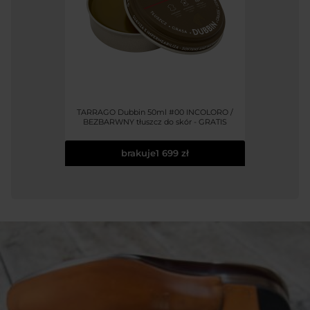
TARRAGO Dubbin 50ml #00 INCOLORO /
BEZBARWNY tłuszcz do skór - GRATIS
brakuje
1 699 zł