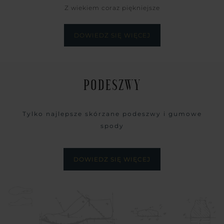
Z wiekiem coraz piękniejsze
DOWIEDZ SIĘ WIĘCEJ
PODESZWY
Tylko najlepsze skórzane podeszwy i gumowe
spody
DOWIEDZ SIĘ WIĘCEJ