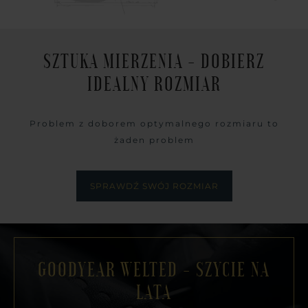
SZTUKA MIERZENIA - DOBIERZ
IDEALNY ROZMIAR
Problem z doborem optymalnego rozmiaru to
żaden problem
SPRAWDŹ SWÓJ ROZMIAR
GOODYEAR WELTED - SZYCIE NA
LATA