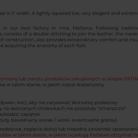
t in F width. A lightly squared toe, very elegant and extrem
 our own factory in Inca, Mallorca. Following traditiona
onsists of a double stitching to join the leather, the insole 
of construction, also provides extraordinary comfort and insu
d acquiring the anatomy of each foot.
ny lub zwrotu produktów zakupionych w sklepie PATINE j
e w takim stanie, w jakim został dostarczony.
dywan, koc), aby nie zarysować skórzanej podeszwy
 by na skórzanych cholewkach nie pozostały "zmarszczki"
szkodzić zapiętek
uty, bawełniany worek / worki, ewentualne gratisy)
podeszwa, zagięcia skóry) lub niepełna zawartość opakowan
utów w takim stanie, w jakim oczekują Państwo otrzymać n