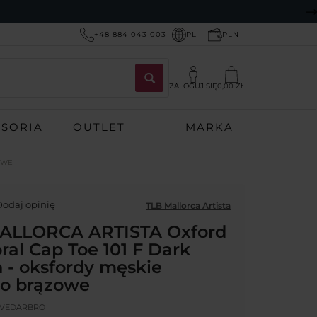
+48 884 043 003
PL
PLN
ZALOGUJ SIĘ
0,00 ZŁ
ESORIA
OUTLET
MARKA
OWE
odaj opinię
TLB Mallorca Artista
ALLORCA ARTISTA Oxford
al Cap Toe 101 F Dark
 - oksfordy męskie
o brązowe
_VEDARBRO