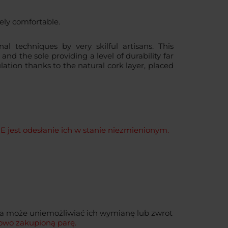
ely comfortable.
l techniques by very skilful artisans. This
and the sole providing a level of durability far
lation thanks to the natural cork layer, placed
est odesłanie ich w stanie niezmienionym.
ia może uniemożliwiać ich wymianę lub zwrot
owo zakupioną parę.