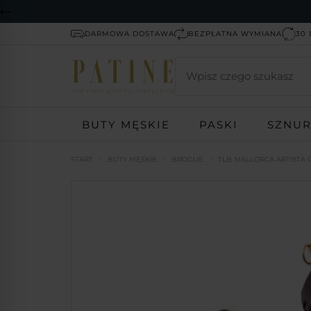
DARMOWA DOSTAWA
BEZPŁATNA WYMIANA
30 
Wyszukaj
BUTY MĘSKIE
PASKI
SZNU
START
BUTY MĘSKIE
BROGUE
TLB MALLORCA ARTISTA