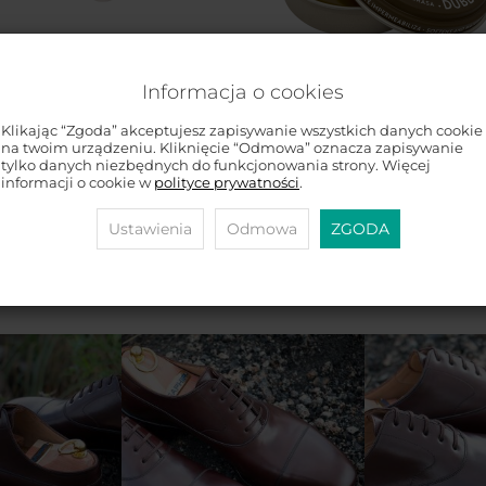
TARRAGO Sport Cleaner 75ml -
yn do czyszczenia Sneakersów -
GRATIS
Informacja o cookies
brakuje
1 499 zł
Klikając “Zgoda” akceptujesz zapisywanie wszystkich danych cookie
TARRAGO Dubbin 50ml #00
na twoim urządzeniu. Kliknięcie “Odmowa” oznacza zapisywanie
INCOLORO / BEZBARWNY tłus
tylko danych niezbędnych do funkcjonowania strony. Więcej
do skór - GRATIS
informacji o cookie w
polityce prywatności
.
brakuje
1 699 zł
Ustawienia
Odmowa
ZGODA