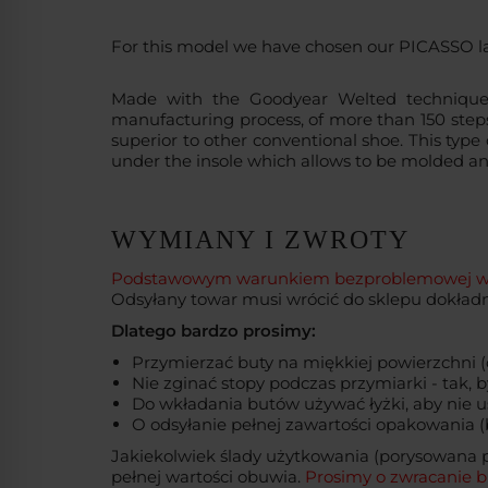
For this model we have chosen our PICASSO las
Made with the Goodyear Welted technique in
manufacturing process, of more than 150 steps, c
superior to other conventional shoe. This type 
under the insole which allows to be molded an
WYMIANY I ZWROTY
Podstawowym warunkiem bezproblemowej wymia
Odsyłany towar musi wrócić do sklepu dokładni
Dlatego bardzo prosimy:
Przymierzać buty na miękkiej powierzchni (
Nie zginać stopy podczas przymiarki - tak,
Do wkładania butów używać łyżki, aby nie u
O odsyłanie pełnej zawartości opakowania (b
Jakiekolwiek ślady użytkowania (porysowana 
pełnej wartości obuwia.
Prosimy o zwracanie b