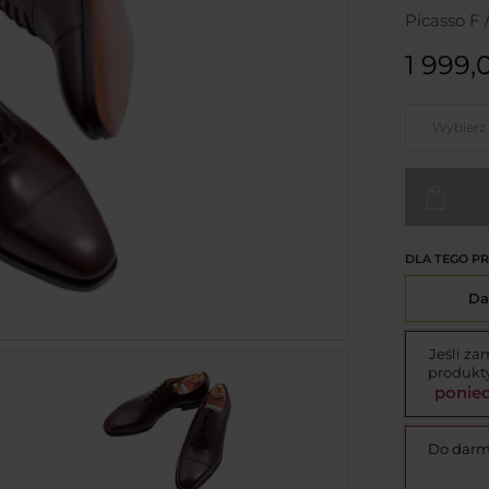
Picasso F
1 999,0
Wybierz
DLA TEGO P
Da
Jeśli za
produkty
ponied
Do darm
go