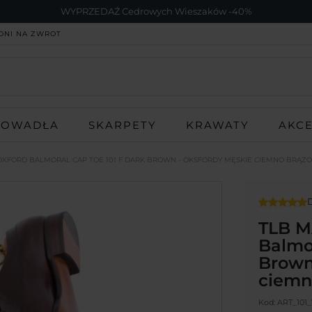
WYPRZEDAŹ Cedrowych Wieszaków -40%
DNI NA ZWROT
ROWADŁA
SKARPETY
KRAWATY
AKC
 OXFORD BALMORAL CAP TOE 101 F DARK BROWN - OKSFORDY MĘSKIE CIEMNO BRĄZ
D
TLB M
Balmor
Brown
ciemn
Kod:
ART_101