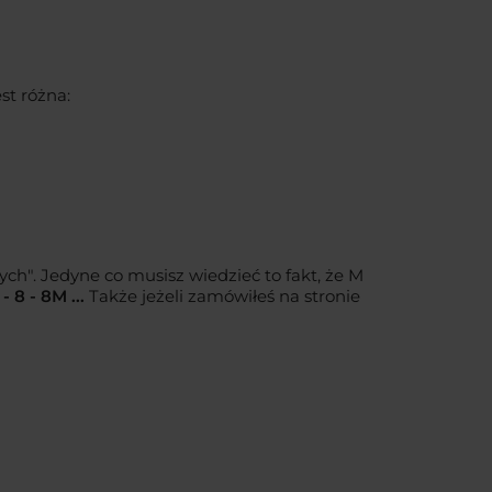
st różna:
h". Jedyne co musisz wiedzieć to fakt, że M
- 8 - 8M ...
Także jeżeli zamówiłeś na stronie