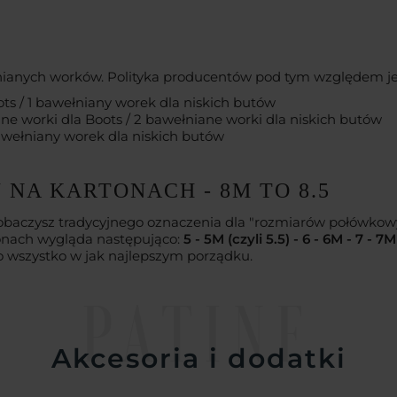
łnianych worków. Polityka producentów pod tym względem je
ts / 1 bawełniany worek dla niskich butów
ne worki dla Boots / 2 bawełniane worki dla niskich butów
bawełniany worek dla niskich butów
NA KARTONACH - 8M TO 8.5
baczysz tradycyjnego oznaczenia dla "rozmiarów połówkowyc
tonach wygląda następująco:
5 - 5M (czyli 5.5) - 6 - 6M - 7 - 7M 
to wszystko w jak najlepszym porządku.
PATINE
Akcesoria i dodatki