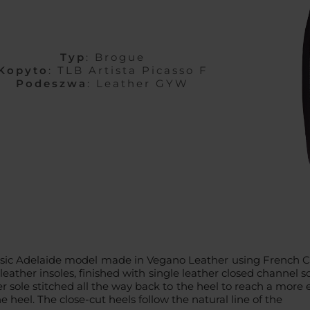
Typ
: Brogue
Kopyto
: TLB Artista Picasso F
Podeszwa
: Leather GYW
sic Adelaide model made in Vegano Leather using French Ca
eather insoles, finished with single leather closed channel s
ther sole stitched all the way back to the heel to reach a more
 heel. The close-cut heels follow the natural line of the