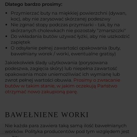
Dlatego bardzo prosimy:
Przymierzać buty na miękkiej powierzchni (dywan,
koc), aby nie zarysować skórzanej podeszwy
Nie zginać stopy podczas przymiarki - tak, by na
skórzanych cholewkach nie pozostały "zmarszczki"
Do wkładania butów używać łyżki, aby nie uszkodzić
zapiętek
O odsyłanie pełnej zawartości opakowania (buty,
bawełniany worek / worki, ewentualne gratisy)
Jakiekolwiek ślady użytkowania (porysowana
podeszwa, zagięcia skóry) lub niepełna zawartość
opakowania może uniemożliwiać ich wymianę lub
zwrot pełnej wartości obuwia.
Prosimy o zwracanie
butów w takim stanie, w jakim oczekują Państwo
otrzymać nowo zakupioną parę.
BAWEŁNIENE WORKI
Nie każda para zawiera taką samą ilość bawełnianych
worków. Polityka producentów pod tym względem jest