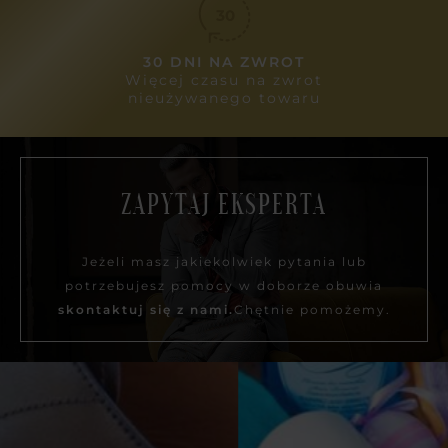
30 DNI NA ZWROT
Więcej czasu na zwrot
nieużywanego towaru
ZAPYTAJ EKSPERTA
Jeżeli masz jakiekolwiek pytania lub
potrzebujesz pomocy w doborze obuwia
skontaktuj się z nami.
Chętnie pomożemy.