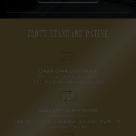
ZŁOTY STANDARD PATINE
DARMOWA DOSTAWA
Dla zamówień powyżej
999 PLN na terenie Polski
BEZPŁATNA WYMIANA
Pokrywamy koszt
jednej wymiany butów (od 999 PLN) na
terenie Polski