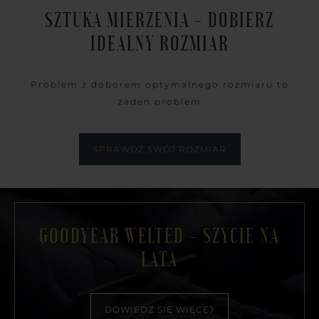
SZTUKA MIERZENIA - DOBIERZ
IDEALNY ROZMIAR
Problem z doborem optymalnego rozmiaru to
żaden problem
SPRAWDŹ SWÓJ ROZMIAR
GOODYEAR WELTED - SZYCIE NA
LATA
DOWIEDZ SIĘ WIĘCEJ