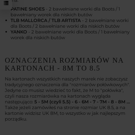
różna:
PATINE SHOES
- 2 bawełniane worki dla Boots / 1
bawełniany worek dla niskich butów
TLB MALLORCA / TLB ARTISTA
- 2 bawełniane worki
dla Boots / 2 bawełniane worki dla niskich butów
YANKO
- 2 bawełniane worki dla Boots / 1 bawełniany
worek dla niskich butów
OZNACZENIA ROZMIARÓW NA
KARTONACH - 8M TO 8.5
Na kartonach wszystkich naszych marek nie zobaczysz
tradycyjnego oznaczenia dla "rozmiarów połówkowych".
Jedyne co musisz wiedzieć to fakt, że M to "połówka",
czyli nasza rozmiarówka na kartonach wygląda
następująco:
5 - 5M (czyli 5.5) - 6 - 6M - 7 - 7M - 8 - 8M ...
Także jeżeli zamówiłeś na stronie rozmiar UK 8.5, a na
kartonie widzisz UK 8M, to wszystko w jak najlepszym
porządku.