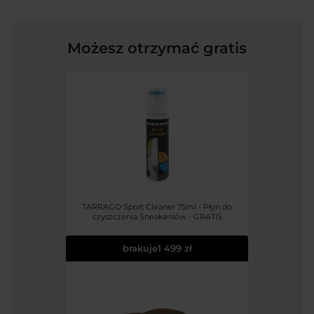
Możesz otrzymać gratis
TARRAGO Sport Cleaner 75ml - Płyn do
czyszczenia Sneakersów - GRATIS
brakuje
1 499 zł