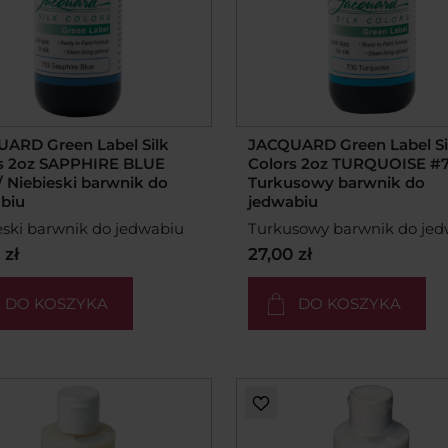
ARD Green Label Silk
JACQUARD Green Label Si
s 2oz SAPPHIRE BLUE
Colors 2oz TURQUOISE #7
/ Niebieski barwnik do
Turkusowy barwnik do
biu
jedwabiu
eski barwnik do jedwabiu
Turkusowy barwnik do je
 zł
27,00 zł
DO KOSZYKA
DO KOSZYKA