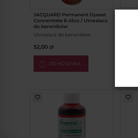
JACQU
JACQUARD Permanent Dyeset
Color
Concentrate 8.45oz / Utrwalacz
#736 
do barwników
jedwa
Utrwalacz do barwników
Zielo
52,00 zł
27,00
DO KOSZYKA