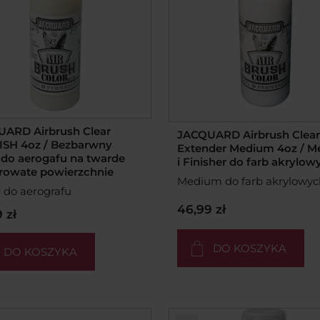
ARD Airbrush Clear
JACQUARD Airbrush Clear
SH 4oz / Bezbarwny
Extender Medium 4oz / 
r do aerogafu na twarde
i Finisher do farb akrylow
rowate powierzchnie
Medium do farb akrylowyc
r do aerografu
46,99 zł
 zł
DO KOSZYKA
DO KOSZYKA