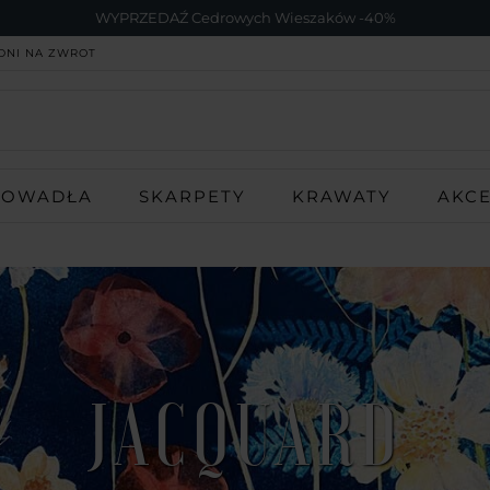
WYPRZEDAŹ Cedrowych Wieszaków -40%
DNI NA ZWROT
ROWADŁA
SKARPETY
KRAWATY
AKC
JACQUARD