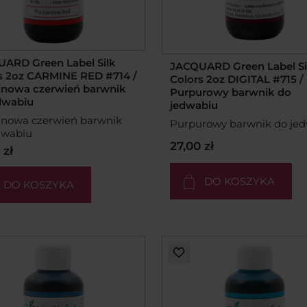
ARD Green Label Silk
JACQUARD Green Label Si
s 2oz CARMINE RED #714 /
Colors 2oz DIGITAL #715 /
nowa czerwień barwnik
Purpurowy barwnik do
dwabiu
jedwabiu
nowa czerwień barwnik
Purpurowy barwnik do je
dwabiu
27,00 zł
 zł
DO KOSZYKA
DO KOSZYKA