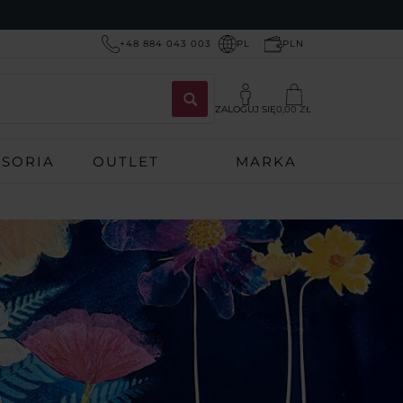
+48 884 043 003
PL
PLN
ZALOGUJ SIĘ
0,00 ZŁ
ESORIA
OUTLET
MARKA