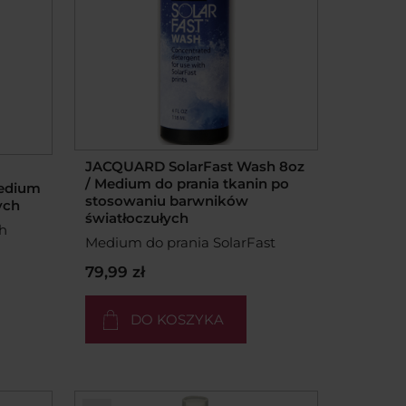
JACQUARD SolarFast Wash 8oz
/ Medium do prania tkanin po
Medium
stosowaniu barwników
ych
światłoczułych
h
Medium do prania SolarFast
79,99 zł
DO KOSZYKA