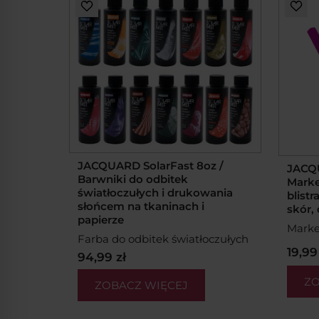
JACQUARD SolarFast 8oz /
JACQU
Barwniki do odbitek
Marke
światłoczułych i drukowania
blistr
słońcem na tkaninach i
skór, 
papierze
Marker
Farba do odbitek światłoczułych
19,99
94,99 zł
ZO
ZOBACZ WIĘCEJ