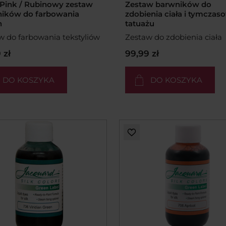
 Pink / Rubinowy zestaw
Zestaw barwników do
ików do farbowania
zdobienia ciała i tymcza
n
tatuażu
w do farbowania tekstyliów
Zestaw do zdobienia ciała
 zł
99,99 zł
DO KOSZYKA
DO KOSZYKA