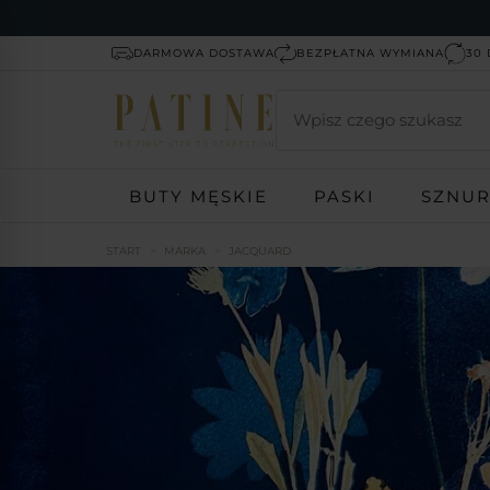
DARMOWA DOSTAWA
BEZPŁATNA WYMIANA
30 
Wyszukaj
BUTY MĘSKIE
PASKI
SZNU
START
MARKA
JACQUARD