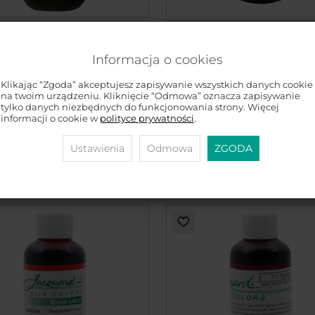
ARD Green Label Silk
JACQUARD Green Label Si
s 2oz VIRDIAN GREEN
Colors 2oz APRICOT #706 
/ Zielony barwnik do
Informacja o cookies
Morelowy barwnik do jed
biu
Morelowy barwnik do jedw
Klikając “Zgoda” akceptujesz zapisywanie wszystkich danych cookie
ny barwnik do jedwabiu
na twoim urządzeniu. Kliknięcie “Odmowa” oznacza zapisywanie
27,00 zł
tylko danych niezbędnych do funkcjonowania strony. Więcej
 zł
informacji o cookie w
polityce prywatności
.
DO KOSZYKA
DO KOSZYKA
Ustawienia
Odmowa
ZGODA