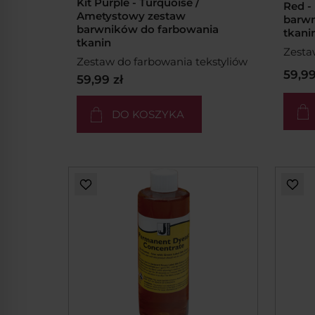
Kit Purple - Turquoise /
Red -
Ametystowy zestaw
barwn
barwników do farbowania
tkani
tkanin
Zesta
Zestaw do farbowania tekstyliów
59,99
59,99 zł
DO KOSZYKA