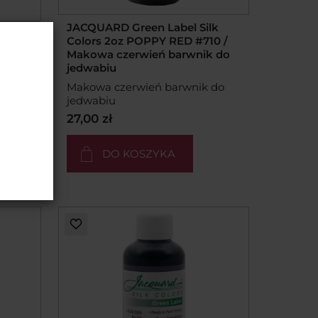
JACQUARD Green Label Silk
lk
Colors 2oz POPPY RED #710 /
/
Makowa czerwień barwnik do
wabiu
jedwabiu
abiu
Makowa czerwień barwnik do
jedwabiu
27,00 zł
DO KOSZYKA