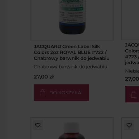
JACQU
JACQUARD Green Label Silk
Color
Colors 2oz ROYAL BLUE #722 /
#723 
Chabrowy barwnik do jedwabiu
jedwa
Chabrowy barwnik do jedwabiu
Niebi
27,00 zł
27,00
DO KOSZYKA