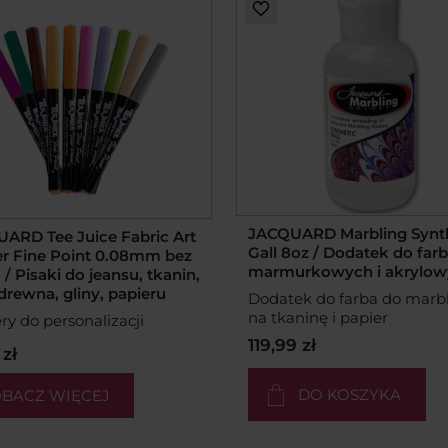
JACQUARD Marbling Synt
ARD Tee Juice Fabric Art
Gall 8oz / Dodatek do farb
r Fine Point 0.08mm bez
marmurkowych i akrylow
a / Pisaki do jeansu, tkanin,
drewna, gliny, papieru
Dodatek do farba do marb
na tkaninę i papier
y do personalizacji
119,99 zł
 zł
DO KOSZYKA
BACZ WIĘCEJ