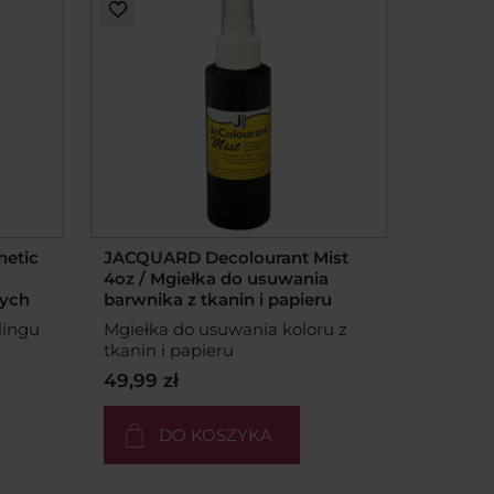
hetic
JACQUARD Decolourant Mist
4oz / Mgiełka do usuwania
ych
barwnika z tkanin i papieru
lingu
Mgiełka do usuwania koloru z
tkanin i papieru
49,99 zł
DO KOSZYKA