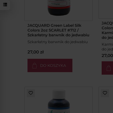
JACQU
JACQUARD Green Label Silk
Color
Colors 2oz SCARLET #712 /
Karmi
Szkarłatny barwnik do jedwabiu
do je
Szkarłatny barwnik do jedwabiu
Karmi
do je
27,00 zł
27,00
DO KOSZYKA