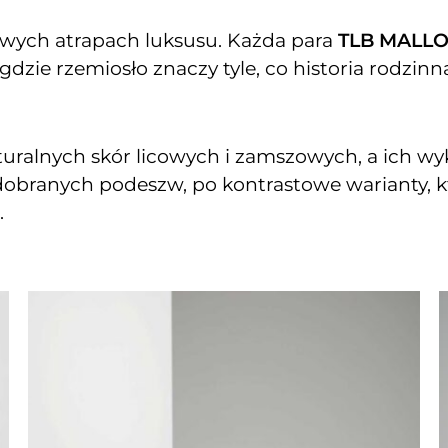
owych atrapach luksusu. Każda para
TLB MALLO
gdzie rzemiosło znaczy tyle, co historia rodzinn
turalnych skór licowych i zamszowych, a ich wyk
 dobranych podeszw, po kontrastowe warianty, kt
.