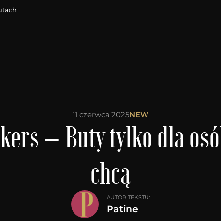
utach
11 czerwca 2025
NEW
rs – Buty tylko dla osó
chcą
AUTOR TEKSTU:
Patine