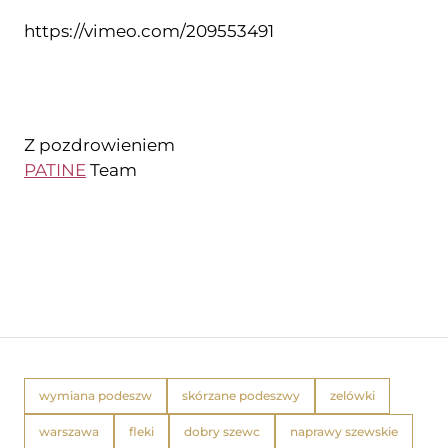
https://vimeo.com/209553491
Z pozdrowieniem
PATINE
Team
wymiana podeszw
skórzane podeszwy
zelówki
warszawa
fleki
dobry szewc
naprawy szewskie