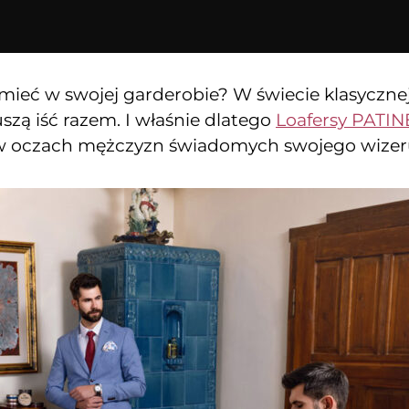
mieć w swojej garderobie? W świecie klasycznej
szą iść razem. I właśnie dlatego
Loafersy PATIN
e i w oczach mężczyzn świadomych swojego wize