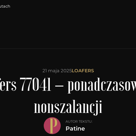
utach
21 maja 2025
LOAFERS
fers 77041 – ponadczasow
nonszalancji
AUTOR TEKSTU:
Patine