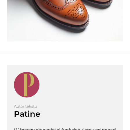
Autor tekstu
Patine
W branży obuwniczej funkcjonujemy od ponad