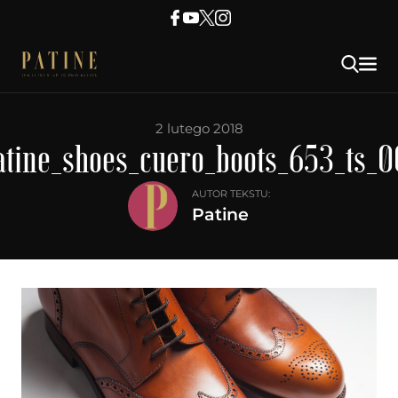
2 lutego 2018
atine_shoes_cuero_boots_653_ts_0
AUTOR TEKSTU:
Patine