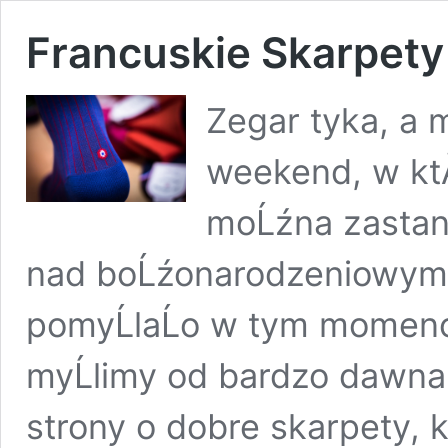
Francuskie Skarpety
Zegar tyka, a 
weekend, w kt
moĹźna zastano
nad boĹźonarodzeniowymi
pomyĹlaĹo w tym momenci
myĹlimy od bardzo dawna, 
strony o dobre skarpety, 