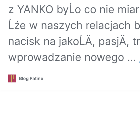
z YANKO byĹo co nie miar
Ĺźe w naszych relacjach bi
nacisk na jakoĹÄ, pasjÄ, 
wprowadzanie nowego …
Blog Patine